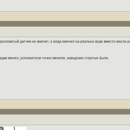
охловатый датчик не маячит, а когда маячил на реально воде вместо масла p
ладки менял, успокоители точно меняли, заводские стертые были.