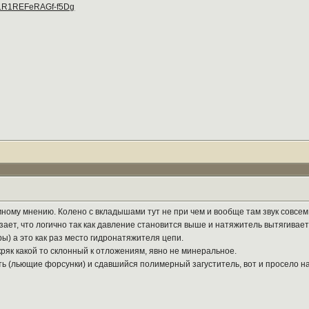
a...R1REFeRAGf-f5Dg
ромному мнению. Колено с вкладышами тут не при чем и вообще там звук совсе
ает, что логично так как давление становится выше и натяжитель вытягивае
ры) а это как раз место гидронатяжителя цепи.
кряк какой то склонный к отложениям, явно не минеральное.
ь (льющие форсунки) и сдавшийся полимерный загуститель, вот и просело на