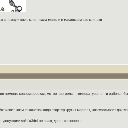
ам и помпу и шкив колен вала меняли и маслосьемные колпаки
ня немного совсем проехал, мотор прогрелся, температура почти рабочая был
тывает как мне кажется когда стартер крутит моргает, как схавтыввет двигло
с допусками sn/cf a3/b4 не знаю, дешевка, конечно...