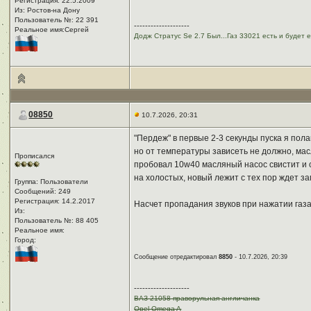
Регистрация: 22.5.2009
Из: Ростов-на Дону
Пользователь №: 22 391
--------------------
Реальное имя:Сергей
Додж Стратус Se 2.7 Был...Газ 33021 есть и будет е
08850
10.7.2026, 20:31
"Пердеж" в первые 2-3 секунды пуска я пола
но от температуры зависеть не должно, масло
Прописался
пробовал 10w40 масляный насос свистит и ск
на холостых, новый лежит с тех пор ждет за
Группа: Пользователи
Сообщений: 249
Регистрация: 14.2.2017
Насчет пропадания звуков при нажатии газа
Из: ㅤ
Пользователь №: 88 405
Реальное имя:ㅤ
Город:ㅤ
Сообщение отредактировал
8850
- 10.7.2026, 20:39
--------------------
ВАЗ 21058 праворульная англичанка
Opel Omega A