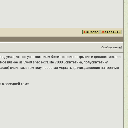
Сообщение
#4
епь думал, что по успокоителям бежит, стерла покрытие и цепляет металл,
е вязкое из 5w40 sitec extra life 7000 , синтетика, полусинтетику
асло) влил, так в том году перестал моргать датчик давления на горячую
л в соседней теме.