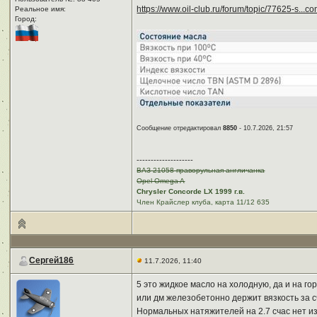
https://www.oil-club.ru/forum/topic/77625-s..
Реальное имя:ㅤ
Город:ㅤ
Сообщение отредактировал
8850
- 10.7.2026, 21:57
--------------------
ВАЗ 21058 праворульная англичанка
Opel Omega A
Chrysler Concorde LX 1999 г.в.
Член Крайслер клуба, карта 11/12 635
Сергей186
11.7.2026, 11:40
5 это жидкое масло на холодную, да и на г
или дм железобетонно держит вязкость за сч
Нормальных натяжителей на 2.7 счас нет из