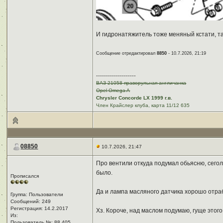
И гидронатяжитель тоже меняный кстати, т
Сообщение отредактировал
8850
- 10.7.2026, 21:19
--------------------
ВАЗ 21058 праворульная англичанка
Opel Omega A
Chrysler Concorde LX 1999 г.в.
Член Крайслер клуба, карта 11/12 635
08850
10.7.2026, 21:47
Про вентили откуда подумал обьясню, сегол
было.
Прописался
Да и лампа масляного датчика хорошо отраба
Группа: Пользователи
Сообщений: 249
Регистрация: 14.2.2017
Хз. Короче, над маслом подумаю, гуще этого 
Из: ㅤ
Пользователь №: 88 405