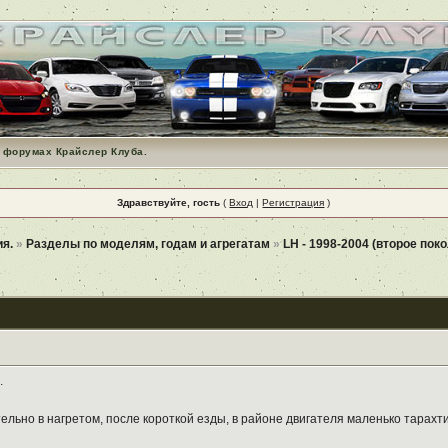
 форумах Крайслер Клуба.
Здравствуйте, гость
(
Вход
|
Регистрация
)
ия.
»
Разделы по моделям, годам и агрегатам
»
LH - 1998-2004 (второе поко
.
тельно в нагретом, после короткой езды, в районе двигателя маленько тарахт