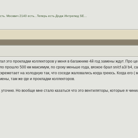
сть. Москвич 2140 есть...Теперь есть Додж Интрепид SE...
гал это прокладки коллекторов у меня в багажнике 4й год замены ждут. Про ц
 прошло 500 км максимум, по сроку меньше года, вязкое брал sn/cf a3/ b4, само
режетает на холодную так, что соседи жаловались когда греюсь. Когда его ( м
мены, там же где и прокладки коллекторов.
 уточню. Но вообще мне стало казаться что это вентиляторы, которые я чини