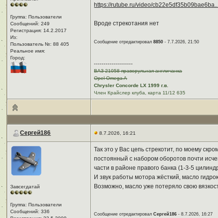
https://rutube.ru/video/cb22e5df35b09bae6b
Группа: Пользователи
Вроде стрекотания нет
Сообщений: 249
Регистрация: 14.2.2017
Из: ㅤ
Сообщение отредактировал
8850
- 7.7.2026, 21:50
Пользователь №: 88 405
Реальное имя:ㅤ
Город:ㅤ
--------------------
ВАЗ 21058 праворульная англичанка
Opel Omega A
Chrysler Concorde LX 1999 г.в.
Член Крайслер клуба, карта 11/12 635
Сергей186
8.7.2026, 16:21
Так это у Вас цепь стрекотит, по моему ск
постоянный с набором оборотов почти исчез
части в районе правого банка (1-3-5 цилинд
И звук работы мотора жёсткий, масло гидро
Возможно, масло уже потеряло свою вязкост
Завсегдатай
Группа: Пользователи
Сообщений: 336
Сообщение отредактировал
Сергей186
- 8.7.2026, 16:27