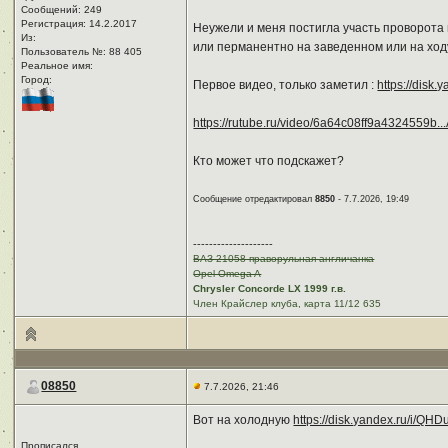
Сообщений: 249
Регистрация: 14.2.2017
Неужели и меня постигла участь проворота 
Из: ㅤ
или перманентно на заведенном или на ходу
Пользователь №: 88 405
Реальное имя:ㅤ
Город:ㅤ
Первое видео, только заметил :
https://disk
https://rutube.ru/video/6a64c08ff9a4324559
Кто может что подскажет?
Сообщение отредактировал
8850
- 7.7.2026, 19:49
--------------------
ВАЗ 21058 праворульная англичанка
Opel Omega A
Chrysler Concorde LX 1999 г.в.
Член Крайслер клуба, карта 11/12 635
08850
7.7.2026, 21:46
Вот на холодную
https://disk.yandex.ru/i/Q
Прописался