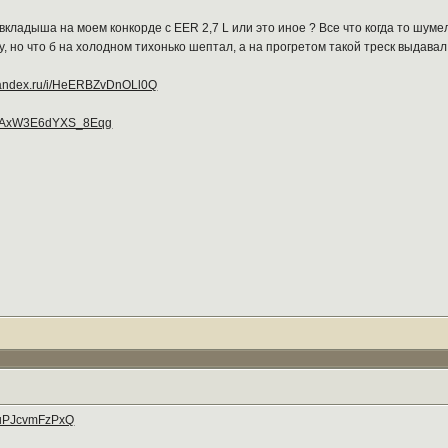
вкладыша на моем конкорде с EER 2,7 L или это иное ? Все что когда то шум
, но что б на холодном тихонько шептал, а на прогретом такой треск выдавал
.yandex.ru/i/HeERBZvDnOLl0Q
b...AxW3E6dYXS_8Eqg
HDuPJcvmFzPxQ