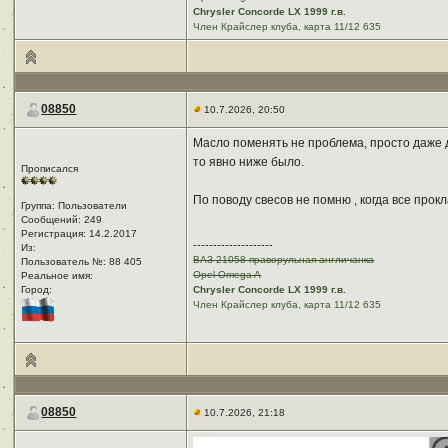
Chrysler Concorde LX 1999 г.в.
Член Крайслер клуба, карта 11/12 635
08850
10.7.2026, 20:50
Масло поменять не проблема, просто даже д
то явно ниже было.
Прописался
По поводу свесов не помню , когда все прок
Группа: Пользователи
Сообщений: 249
Регистрация: 14.2.2017
--------------------
Из: ㅤ
ВАЗ 21058 праворульная англичанка
Пользователь №: 88 405
Opel Omega A
Реальное имя:ㅤ
Город:ㅤ
Chrysler Concorde LX 1999 г.в.
Член Крайслер клуба, карта 11/12 635
08850
10.7.2026, 21:18