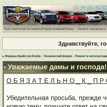
Клуб любителей автомобилей Крайслер/Додж/Плимут
Правила поведения в
Здравствуйте, г
Форумы Крайслер Клуба
»
Технический форум
»
Ремонт и эксплуатаци
Уважаемые дамы и господа!
О Б Я З А Т Е Л Ь Н О _ К _ П Р 
Убедительная просьба, прежде ч
новую тему, поищите ответ на св