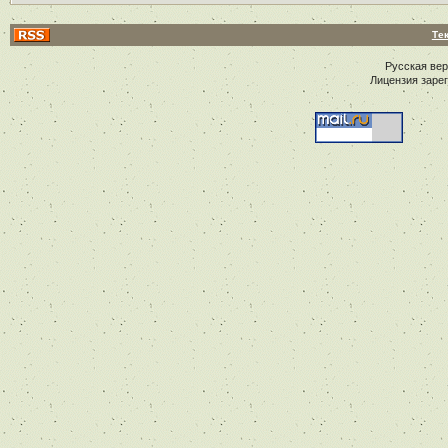
Те
Русская ве
Лицензия заре