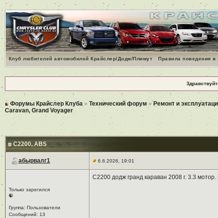
Клуб любителей автомобилей Крайслер/Додж/Плимут
Правила поведения в
Здравствуйт
Форумы Крайслер Клуба
»
Технический форум
»
Ремонт и эксплуатаци
Caravan, Grand Voyager
C2200
, ABS
абырвалг1
6.6.2026, 19:01
C2200 додж гранд караван 2008 г. 3.3 мотор
Только зарегился
Группа: Пользователи
Сообщений: 13