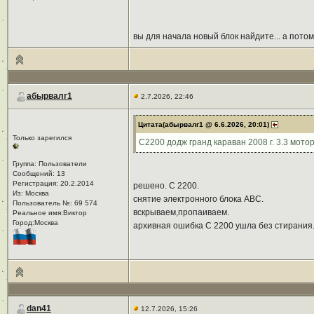
вы для начала новый блок найдите... а пот
абырвалг1
2.7.2026, 22:46
Цитата(абырвалг1 @ 6.6.2026, 20:01)
Только зарегился
C2200 додж гранд караван 2008 г. 3.3 мото
Группа: Пользователи
Сообщений: 13
Регистрация: 20.2.2014
решено. С 2200.
Из: Москва
снятие электронного блока ABC.
Пользователь №: 69 574
вскрываем,пропаиваем.
Реальное имя:Виктор
Город:Москва
архивная ошибка С 2200 ушла без стирания
dan41
12.7.2026, 15:26