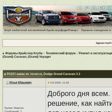
Клуб любителей автомобилей Крайслер/Додж/Плимут
Правила поведения в
Здравствуйт
Форумы Крайслер Клуба
»
Технический форум
»
Ремонт и эксплуатаци
(Grand) Caravan, (Grand) Voyager
P0203 никак не лечится
, Dodge Grand Caravan 3.3
Илья Юрьевич
3.6.2026, 11:40
Доброго дня всем.
решение, как найт
Группа: Новичок
Сообщений: 2