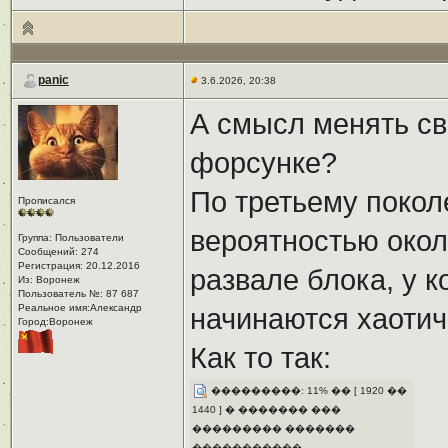
panic
3.6.2026, 20:38
А смысл менять св
форсунке?
По третьему покол
Прописался
вероятностью окол
Группа: Пользователи
Сообщений: 274
Регистрация: 20.12.2016
развале блока, у к
Из: Воронеж
Пользователь №: 87 687
Реальное имя:Александр
начинаются хаоти
Город:Воронеж
Как то так:
���������: 11% �� [ 1920 ��
1440 ] � ������� ���
��������� �������
�����������