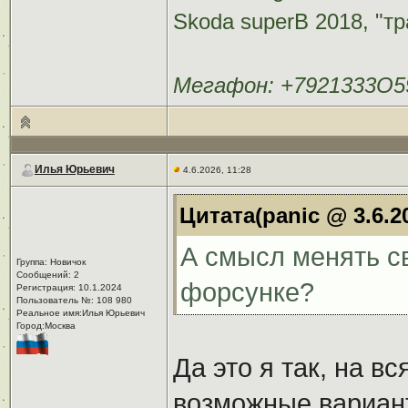
Skoda superB 2018, "тр
Мегафон: +7921333O5
Илья Юрьевич
4.6.2026, 11:28
Цитата(panic @ 3.6.2
А смысл менять св
Группа: Новичок
Сообщений: 2
форсунке?
Регистрация: 10.1.2024
Пользователь №: 108 980
Реальное имя:Илья Юрьевич
Город:Москва
Да это я так, на в
возможные варианты