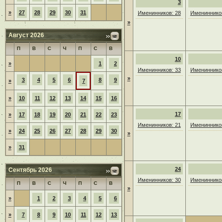
3
»
27
28
29
30
31
Именинников: 28
Именинников
»
Август 2026
П
В
С
Ч
П
С
В
10
»
1
2
Именинников: 33
Именинников
»
3
4
5
6
8
9
»
7
»
10
11
12
13
14
15
16
17
»
17
18
19
20
21
22
23
Именинников: 21
Именинников
»
24
25
26
27
28
29
30
»
»
31
24
Сентябрь 2026
Именинников: 30
Именинников
П
В
С
Ч
П
С
В
»
»
1
2
3
4
5
6
»
7
8
9
10
11
12
13