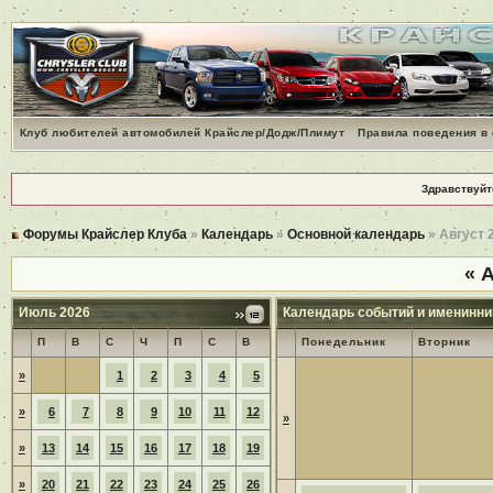
Клуб любителей автомобилей Крайслер/Додж/Плимут
Правила поведения в
Здравствуйт
Форумы Крайслер Клуба
»
Календарь
»
Основной календарь
» Август 
«
А
Июль 2026
Календарь событий и именинни
П
В
С
Ч
П
С
В
Понедельник
Вторник
»
1
2
3
4
5
»
6
7
8
9
10
11
12
»
»
13
14
15
16
17
18
19
»
20
21
22
23
24
25
26