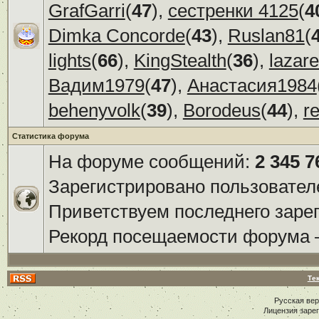
GrafGarri
(
47
),
сестренки 4125
(
4
Dimka Concorde
(
43
),
Ruslan81
(
lights
(
66
),
KingStealth
(
36
),
lazar
Вадим1979
(
47
),
Анастасия1984
behenyvolk
(
39
),
Borodeus
(
44
),
r
Статистика форума
На форуме сообщений:
2 345 7
Зарегистрировано пользовател
Приветствуем последнего заре
Рекорд посещаемости форума
Те
Русская ве
Лицензия заре