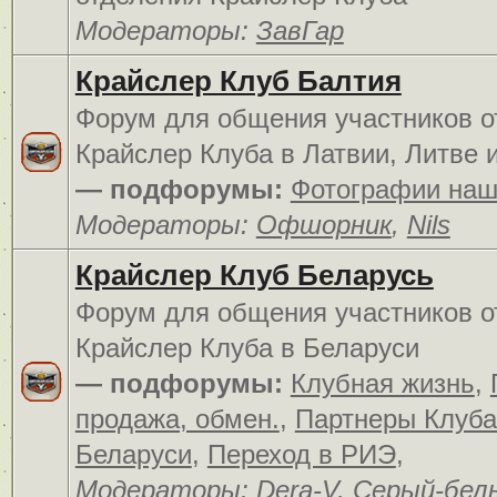
Модераторы:
ЗавГар
Крайслер Клуб Балтия
Форум для общения участников о
Крайслер Клуба в Латвии, Литве 
— подфорумы:
Фотографии наш
Модераторы:
Офшорник
,
Nils
Крайслер Клуб Беларусь
Форум для общения участников о
Крайслер Клуба в Беларуси
— подфорумы:
Клубная жизнь
,
продажа, обмен.
,
Партнеры Клуба
Беларуси
,
Переход в РИЭ
,
Модераторы:
Dera-V
,
Серый-бел