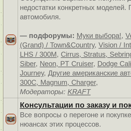
недостатки конкретных моделей.
автомобиля.
— подфорумы:
Муки выбора!
,
V
(Grand) / Town&Country
,
Vision / In
LHS / 300M
,
Cirrus, Stratus, Sebrin
Siber
,
Neon, PT Cruiser
,
Dodge Cali
Journey
,
Другие американские ав
300C, Magnum, Charger
,
Модераторы:
KRAFT
Консультации по заказу и по
Все вопросы о перегоне и покупк
нюансах этих процессов.