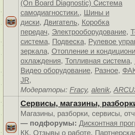
(On Board Diagnostic) Система
самодиагностики.
,
Шины и
диски
,
Двигатель
,
Коробка
передач
,
Электрооборудование
,
Т
система
,
Подвеска
,
Рулевое упра
зеркала
,
Отопление и кондицион
охлаждения
,
Топливная система
,
Видео оборудование
,
Разное
,
ФАК
JR
,
Модераторы:
Fracy
,
alenik
,
ARCU
Сервисы, магазины, разборк
Магазины, разборки, сервисы, от
— подфорумы:
Дисконтная про
КК
,
Отзывы о работе
,
Партнерска