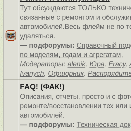
Тут обсуждаются ТОЛЬКО технич
связанные с ремонтом и обслуж
автомобилей.Весь флейм не по т
удаляться.
— подфорумы:
Справочный по
по моделям, годам и агрегатам
,
Модераторы:
alenik
,
Юра
,
Fracy
,
Ivanych
,
Офшорник
,
Распорядит
FAQ! (ФАК!)
Описания, отчеты, просто и c фо
ремонте/восстановлении тех или 
автомобилей.
— подфорумы:
Техническая до