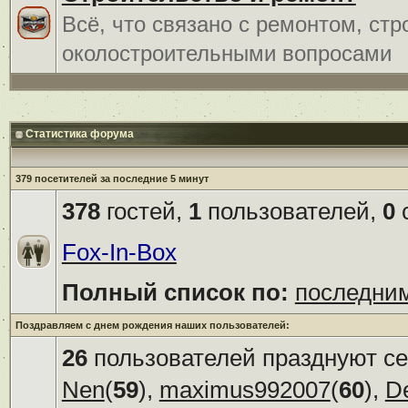
Всё, что связано с ремонтом, ст
околостроительными вопросами
Статистика форума
379 посетителей за последние 5 минут
378
гостей,
1
пользователей,
0
с
Fox-In-Box
Полный список по:
последни
Поздравляем с днем рождения наших пользователей:
26
пользователей празднуют се
Nen
(
59
),
maximus992007
(
60
),
D