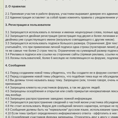
2. О правилах
2.1 Принимая участие в работе форума, участники выражают доверие его админи
2.2 Администрация оставляет за собой право изменять правила с уведомлением у
3. Регистрация и пользователи
3.1 Запрещается использовать в логинах и именах нецензурные слова, полные адре
3.2 Запрещается двойная регистрация (регистрация под двумя и более логинами и
двойника уже существующего имени (визуально совпадающего с другим ником).
3.3 Запрещается использовать подписи большого размера. Ограничения: Для текст
учитывайте, что при применении личной подписи одна строка (пунктирная линия) д
те же самые +не более 2 строк текста. Ограничение на суммарный размер подписи
3.4 Реклама в подписи или ссылки на сторонние сайты (прямая реклама, ссылки н
3.5 Логины пользователей, более 6 месяцев не появляющихся на форуме, подлеж
4. Сообщения
4.1 Перед созданием новой темы убедитесь, что Вы создаете ее в форуме соотве
4.2 Перед созданием новой темы убедитесь, что подобная тема еще не обсуждалас
4.3 Вы должны точно называть вашу тему. Запрещено (или, точнее говоря, очень 
препинания.
4.4 Запрещена клевета на участников форума, а так же других людей.
4.5 Запрещены оскорбления и открытая или слабо прикрытая ненормативная лекси
лиц вообще.
4.6 Запрещено распространение заведомо ложной информации.
4.7 Запрещается распространение сведений о частной жизни участника обсуждени
4.8 Не стоит использовать Форум для сообщений личного характера, которые не п
4.9 Сообщения должны быть на "нормальном" русском языке, использование тран
4.10 Если тема требует определенного информативного ответа - оффтопить в нее з
4.11 Оскорбления участников форума запрещены. Относитесь друг к другу с уваж