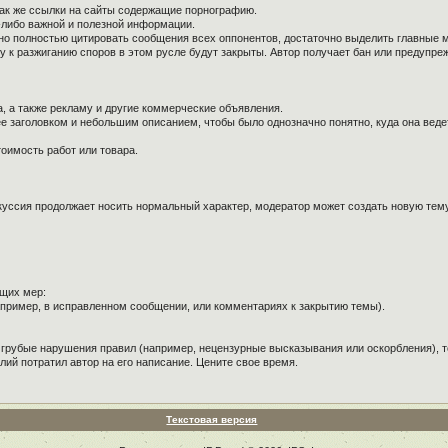
так же ссылки на сайты содержащие порнографию.
й-либо важной и полезной информации.
ужно полностью цитировать сообщения всех оппонентов, достаточно выделить главные 
к разжиганию споров в этом русле будут закрыты. Автор получает бан или предупре
, а также рекламу и другие коммерческие объявления.
е заголовком и небольшим описанием, чтобы было однозначно понятно, куда она веде
оимость работ или товара.
куссия продолжает носить нормальный характер, модератор может создать новую тему 
щих мер:
пример, в исправленном сообщении, или комментариях к закрытию темы).
 грубые нарушения правил (например, нецензурные высказывания или оскорбления), т
лий потратил автор на его написание. Цените свое время.
Текстовая версия