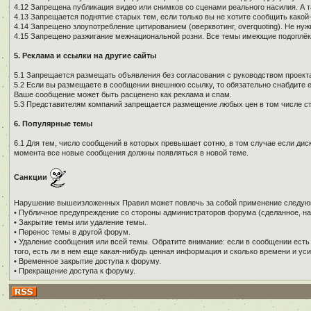
4.12 Запрещена публикация видео или снимков со сценами реального насилия. А 
4.13 Запрещается поднятие старых тем, если только вы не хотите сообщить како
4.14 Запрещено злоупотребление цитированием (оверквотинг, overquoting). Не н
4.15 Запрещено разжигание межнациональной розни. Все темы имеющие подоплёку 
5. Реклама и ссылки на другие сайты
5.1 Запрещается размещать объявления без согласования с руководством проекта
5.2 Если вы размещаете в сообщении внешнюю ссылку, то обязательно снабдите е
Ваше сообщение может быть расценено как реклама и спам.
5.3 Представителям компаний запрещается размещение любых цен в том числе ст
6. Популярные темы
6.1 Для тем, число сообщений в которых превышает сотню, в том случае если дис
момента все новые сообщения должны появляться в новой теме.
Санкции
Нарушение вышеизложенных Правил может повлечь за собой применение следую
• Публичное предупреждение со стороны администраторов форума (сделанное, на
• Закрытие темы или удаление темы.
• Перенос темы в другой форум.
• Удаление сообщения или всей темы. Обратите внимание: если в сообщении есть
того, есть ли в нем еще какая-нибудь ценная информация и сколько времени и уси
• Временное закрытие доступа к форуму.
• Прекращение доступа к форуму.