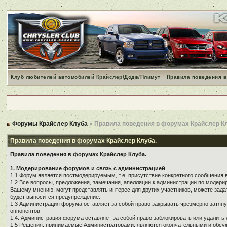
Клуб любителей автомобилей Крайслер/Додж/Плимут
Правила поведения в
Форумы Крайслер Клуба
» Правила поведения в форумах Крайслер К
Правила поведения в форумах Крайслер Клуба.
Правила поведения в форумах Крайслер Клуба.
1. Модерирование форумов и связь с администрацией
1.1 Форум является постмодерируемым, т.е. присутствие конкретного сообщения 
1.2 Все вопросы, предложения, замечания, апелляции к администрации по модер
Вашему мнению, могут представлять интерес для других участников, можете зада
будет выносится предупреждение.
1.3 Администрация форума оставляет за собой право закрывать чрезмерно затянут
оппонентов.
1.4. Администрация форума оставляет за собой право заблокировать или удалить 
1.5 Решения, принимаемые Администраторами, являются окончательными и обсуж