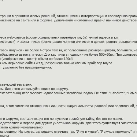
страции в принятии любых решений, относящихся к интерпретации и соблюдению прав
частников на сайте или в форуме. Дополнения и изменения правил начинают действов
са web-сайтов (кроме официальных партнёров клуба), e-mail адреса и т.п.
 именами), и захват ников (регистрация логинов или имен с целью препятствования и
овой подписи - не более 4 строк текста, использование размера шрифта, большего, ч
обавляется автоматически. Для картинки в подписи - не более 500x60px. При одноврем
 (изображение + текст): объем не более 120кб
а коммерческие сайты и т.д.) разрешена только членам Крайслер Клуба
ат удалению без предупреждения.
тствующей тематики.
ь. Для этого используйте поиск по форуму.
нежелательно) использовать односложные заголовки, подобные этим: "Спасите", "Помо
ка, в том числе по отношению к личности, национальности, расовой или религиозной,
я в Форуме, составляющих его личную или семейную тайну, без его согласия.
редставляют интереса для других участников Форума. Для этого существует электронн
слита крайне нежелательно.
апрещено. Например, запрещено отвечать так: "Я не в курсе", "Я лучше промолчу" и т.
ением.