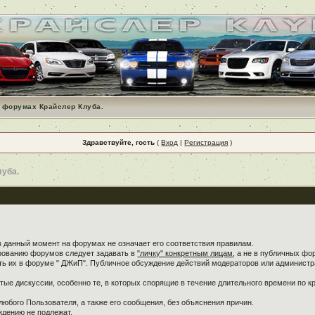
 форумах Крайслер Клуба.
Здравствуйте, гость
(
Вход
|
Регистрация
)
луба.
в данный момент на форумах не означает его соответствия правилам.
ированию форумов следует задавать в
"личку" конкретным лицам
, а не в публичных фо
ть их в форуме " ДЖиП". Публичное обсуждение действий модераторов или администра
ые дискуссии, особенно те, в которых спорящие в течение длительного времени по кр
любого Пользователя, а также его сообщения, без объяснения причин.
дению не подлежат.