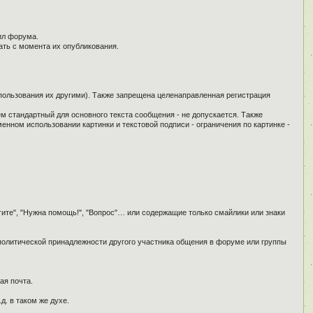
ил форума.
ать с момента их опубликования.
спользования их другими). Также запрещена целенаправленная регистрация
ем стандартный для основного текста сообщения - не допускается. Также
енном использовании картинки и текстовой подписи - ограничения по картинке -
гите", "Нужна помощь!", "Вопрос"… или содержащие только смайлики или знаки
 политической принадлежности другого участника общения в форуме или группы
ая почта.
д. в таком же духе.