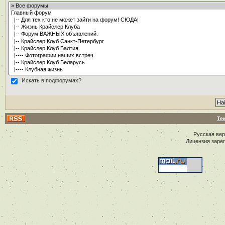
Искать в подфорумах?
Те
Русская ве
Лицензия заре