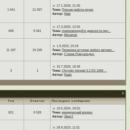
17.1.2026, 21:30
1 641
21 597
Тема:
Плохая работа печки
Автор:
Wab
17.3.2025, 12:53
608
9 361
Тема:
порекомендуйте диагноста про...
Автор:
Mexanuk
1.9.2022, 23:19
11 187
24 205
Тема:
Проверка истории любого автомо...
Автор:
Старик Ромуальдыч
15.7.2026, 19:39
3
1
Тема:
Chrysler Intrepid 3.2 ES 1999 ...
Автор:
Nado
Тем
Ответов
Последнее сообщение
19.5.2024, 18:52
821
9 528
Тема:
юридический вопрос
Автор:
Siber2
28.9.2023, 11:01