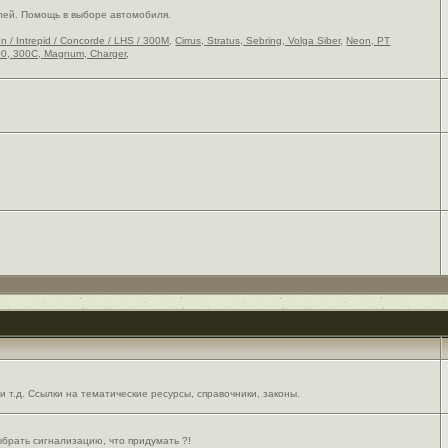
лей. Помощь в выборе автомобиля.
on / Intrepid / Concorde / LHS / 300M
,
Cirrus, Stratus, Sebring, Volga Siber
,
Neon, PT
0, 300C, Magnum, Charger
,
 т.д. Ссылки на тематические ресурсы, справочники, законы.
выбрать сигнализацию, что придумать ?!