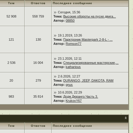
Тем
Ответов
Последнее сообщение
Сегодня, 15:36
52 908
558 759
Тема:
Высокие обороты на пуске двига...
Автор:
08850
19.1.2019, 13:26
121
130
Тема:
Парктроник Masterpark 2-8-L - ...
Автор:
Romson77
23.1.2026, 12:11
2 536
16 004
Тема:
Специализированные мастерские,...
Автор:
katharious
2.6.2026, 12:27
20
279
Тема:
DURANGO, JEEP, DAKOTA, RAM
Автор:
gnus
10.6.2026, 22:29
983
35 814
Тема:
Додж Дюранго.Часть 3.
Автор:
KrukovY67
Тем
Ответов
Последнее сообщение