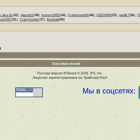
r aka dc
(
42
),
glassbt1
(
49
),
extrem1982
(
44
),
FrankensteiN
(
46
),
DIDO849
(
53
),
garlik7
(
56
),
П
kas2007
(
51
),
Crazyhuntar
(
37
),
Azamatl
(
55
)
4
Текстовая версия
Русская версия
IP.Board
© 2026
IPS, Inc
.
Лицензия зарегистрирована на: Крайслер Клуб
Мы в соцсетях: