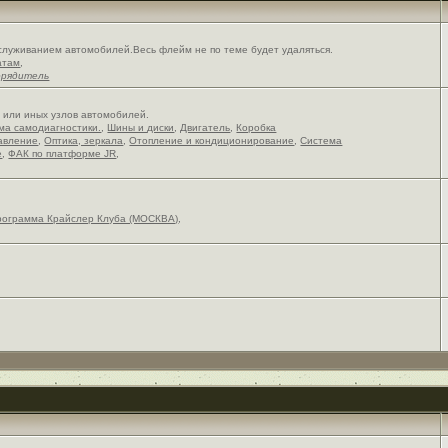
служиванием автомобилей.Весь флейм не по теме будет удаляться.
атам
,
орядитель
х или иных узлов автомобилей.
ема самодиагностики.
,
Шины и диски
,
Двигатель
,
Коробка
авление
,
Оптика, зеркала
,
Отопление и кондиционирование
,
Система
е
,
ФАК по платформе JR
,
рограмма Крайслер Клуба (МОСКВА)
,