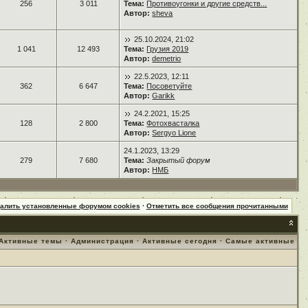
256
3 011
Тема:
Противоугонки и другие средств...
Автор:
sheva
25.10.2024, 21:02
1 041
12 493
Тема:
Грузия 2019
Автор:
demetrio
22.5.2023, 12:11
362
6 647
Тема:
Посоветуйте
Автор:
Garikk
24.2.2021, 15:25
128
2 800
Тема:
Фотохвасталка
Автор:
Sergyo Lione
24.1.2023, 13:29
279
7 680
Тема:
Закрытый форум
Автор:
НМБ
далить установленные форумом cookies
·
Отметить все сообщения прочитанными
Активные темы
·
Администрация
·
Активные сегодня
·
Самые активные