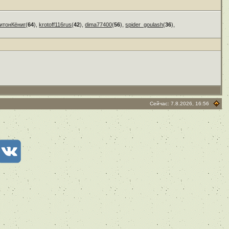
итонКёниг
(
64
),
krotoff116rus
(
42
),
dima77400
(
56
),
spider_goulash
(
36
),
Сейчас: 7.8.2026, 16:56