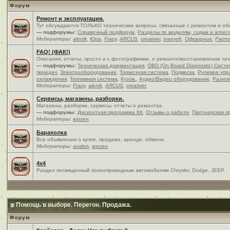
Форум
Ремонт и эксплуатация.
Тут обсуждаются ТОЛЬКО технические вопросы, связанные с ремонтом и об
— подфорумы:
Справочный подфорум
,
Разделы по моделям, годам и агрег
Модераторы:
alenik
,
Юра
,
Fracy
,
ARCUS
,
creativer
,
Ivanych
,
Офшорник
,
Расп
FAQ! (ФАК!)
Описания, отчеты, просто и c фотографиями, о ремонте/восстановлении те
— подфорумы:
Техническая документация
,
OBD (On Board Diagnostic) Сист
передач
,
Электрооборудование
,
Тормозная система
,
Подвеска
,
Рулевое упр
охлаждения
,
Топливная система
,
Кузов.
,
Аудио/Видео оборудование
,
Разно
Модераторы:
Fracy
,
alenik
,
ARCUS
,
creativer
Сервисы, магазины, разборки.
Магазины, разборки, сервисы, отчеты о ремонтах,
— подфорумы:
Дисконтная программа КК
,
Отзывы о работе
,
Партнерская п
Модераторы:
юрген
Барахолка
Все объявления о купле, продаже, аренде, обмене.
Модераторы:
avalon
,
юрген
4x4
Раздел посвященный полноприводным автомобилям Chrysler, Dodge, JEEP.
Помощь в выборе. Перегон. Продажа.
Форум