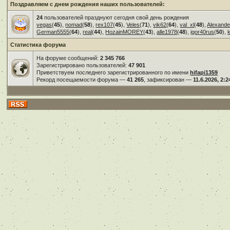
Поздравляем с днем рождения наших пользователей:
24
пользователей празднуют сегодня свой день рождения
vegas
(
45
),
nomad
(
58
),
rex107
(
45
),
Veles
(
71
),
vik62
(
64
),
val_xl
(
48
),
Alexande
German5555
(
64
),
real
(
44
),
HozainMOREY
(
43
),
alle1978
(
48
),
igor40rus
(
50
),
Статистика форума
На форуме сообщений:
2 345 766
Зарегистрировано пользователей:
47 901
Приветствуем последнего зарегистрированного по имени
hifapi1359
Рекорд посещаемости форума —
41 265
, зафиксирован —
11.6.2026, 2:2