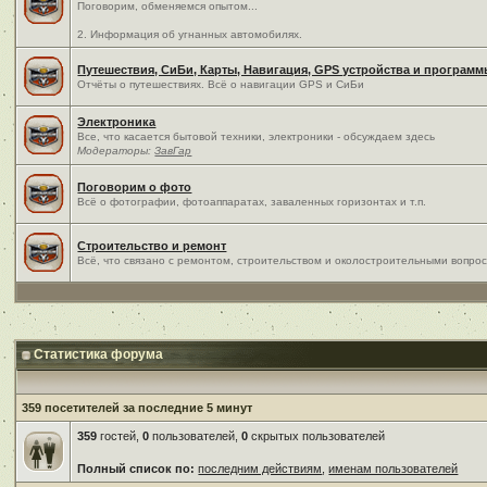
Поговорим, обменяемся опытом...
2. Информация об угнанных автомобилях.
Путешествия, СиБи, Карты, Навигация, GPS устройства и програм
Отчёты о путешествиях. Всё о навигации GPS и СиБи
Электроника
Все, что касается бытовой техники, электроники - обсуждаем здесь
Модераторы:
ЗавГар
Поговорим о фото
Всё о фотографии, фотоаппаратах, заваленных горизонтах и т.п.
Строительство и ремонт
Всё, что связано с ремонтом, строительством и околостроительными вопро
Статистика форума
359 посетителей за последние 5 минут
359
гостей,
0
пользователей,
0
скрытых пользователей
Полный список по:
последним действиям
,
именам пользователей