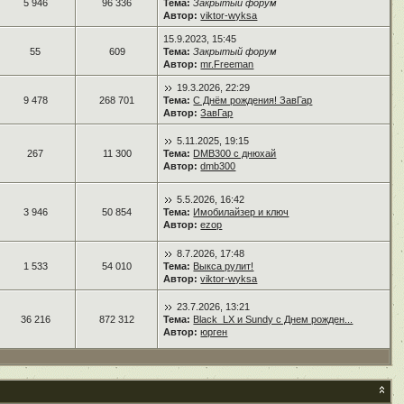
5 946
96 336
Тема:
Закрытый форум
Автор:
viktor-wyksa
15.9.2023, 15:45
55
609
Тема:
Закрытый форум
Автор:
mr.Freeman
19.3.2026, 22:29
9 478
268 701
Тема:
С Днём рождения! ЗавГар
Автор:
ЗавГар
5.11.2025, 19:15
267
11 300
Тема:
DMB300 с днюхай
Автор:
dmb300
5.5.2026, 16:42
3 946
50 854
Тема:
Имобилайзер и ключ
Автор:
ezop
8.7.2026, 17:48
1 533
54 010
Тема:
Выкса рулит!
Автор:
viktor-wyksa
23.7.2026, 13:21
36 216
872 312
Тема:
Black_LX и Sundy с Днем рожден...
Автор:
юрген