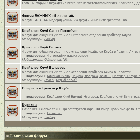
Главный форум. Обсуждение всего, что касается автомобилей Крайслер-Дод
Форум ВАЖНЫХ объявлений.
Форум - ЖЕСТКО модерируемый. За флуд и иные непотребства - бан.
Крайслер Клуб Санкт-Петербург
Форум для общения участников Питерского отделения Крайслер Клуба
Модераторы:
ЗавГар
Крайслер Клуб Балтия
Форум для общения участников отделения Крайслер Клуба в Латвии, Литве
— подфорумы:
Фотографии наших встреч
,
Модераторы:
Офшорник
,
Nils
Крайслер Клуб Беларусь
Форум для общения участников отделения Крайслер Клуба в Беларуси
— подфорумы:
Клубная жизнь
,
Покупка, продажа, обмен.
,
Партнеры Клуба 
Модераторы:
Dera-V
,
Серый-белый
География Крайслер Клуба
— подфорумы:
Крайслер Клуб Нижний Новгород
,
Крайслер Клуб Волгоград
Курилка
Разрешены любые темы. Приветствуется хороший юмор, красивые фото, в т
— подфорумы:
Политика
,
Модераторы:
ЗавГар
Технический форум