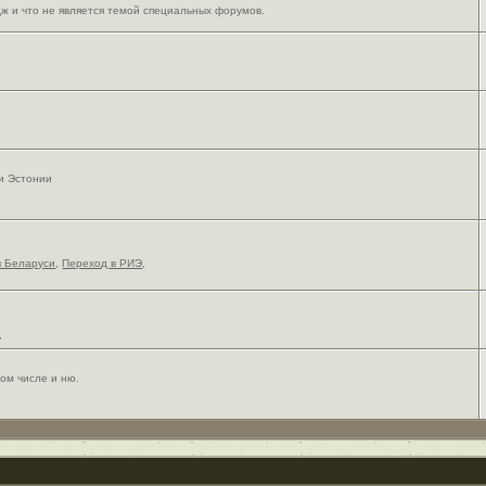
ж и что не является темой специальных форумов.
 и Эстонии
в Беларуси
,
Переход в РИЭ
,
,
ом числе и ню.