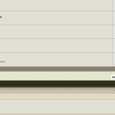
мы
сами
У