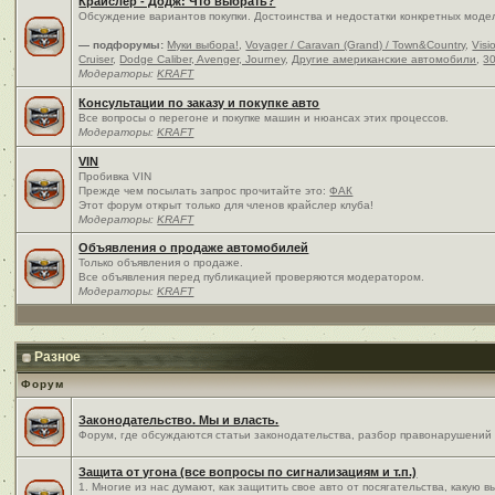
Крайслер - Додж: Что выбрать?
Обсуждение вариантов покупки. Достоинства и недостатки конкретных моде
— подфорумы:
Муки выбора!
,
Voyager / Caravan (Grand) / Town&Country
,
Visi
Cruiser
,
Dodge Caliber, Avenger, Journey
,
Другие американские автомобили
,
30
Модераторы:
KRAFT
Консультации по заказу и покупке авто
Все вопросы о перегоне и покупке машин и нюансах этих процессов.
Модераторы:
KRAFT
VIN
Пробивка VIN
Прежде чем посылать запрос прочитайте это:
ФАК
Этот форум открыт только для членов крайслер клуба!
Модераторы:
KRAFT
Объявления о продаже автомобилей
Только объявления о продаже.
Все объявления перед публикацией проверяются модератором.
Модераторы:
KRAFT
Разное
Форум
Законодательство. Мы и власть.
Форум, где обсуждаются статьи законодательства, разбор правонарушений и
Защита от угона (все вопросы по сигнализациям и т.п.)
1. Многие из нас думают, как защитить свое авто от посягательства, какую 