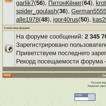
garlik7
(
56
),
ПитонКёниг
(
64
),
kro
spider_goulash
(
36
),
German555
alle1978
(
48
),
igor40rus
(
50
),
kas2
Статистика форума
На форуме сообщений:
2 345 7
Зарегистрировано пользовател
Приветствуем последнего заре
Рекорд посещаемости форума
Те
Русская ве
Лицензия заре