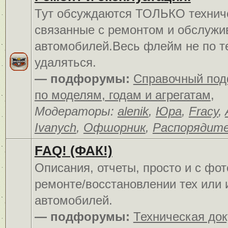
Тут обсуждаются ТОЛЬКО технич
связанные с ремонтом и обслуж
автомобилей.Весь флейм не по т
удаляться.
— подфорумы:
Справочный по
по моделям, годам и агрегатам
,
Модераторы:
alenik
,
Юра
,
Fracy
,
Ivanych
,
Офшорник
,
Распорядит
FAQ! (ФАК!)
Описания, отчеты, просто и c фо
ремонте/восстановлении тех или 
автомобилей.
— подфорумы:
Техническая до