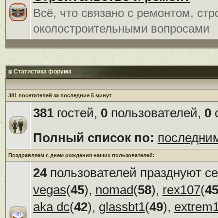
Всё, что связано с ремонтом, ст
околостроительными вопросами
Статистика форума
381 посетителей за последние 5 минут
381
гостей,
0
пользователей,
0
с
Полный список по:
последни
Поздравляем с днем рождения наших пользователей:
24
пользователей празднуют се
vegas
(
45
),
nomad
(
58
),
rex107
(
4
aka dc
(
42
),
glassbt1
(
49
),
extrem