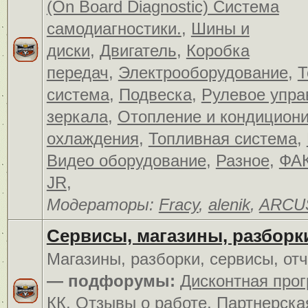
(On Board Diagnostic) Система
самодиагностики.
,
Шины и
диски
,
Двигатель
,
Коробка
передач
,
Электрооборудование
,
Т
система
,
Подвеска
,
Рулевое упра
зеркала
,
Отопление и кондицион
охлаждения
,
Топливная система
,
Видео оборудование
,
Разное
,
ФАК
JR
,
Модераторы:
Fracy
,
alenik
,
ARCU
Сервисы, магазины, разборк
Магазины, разборки, сервисы, от
— подфорумы:
Дисконтная про
КК
,
Отзывы о работе
,
Партнерска