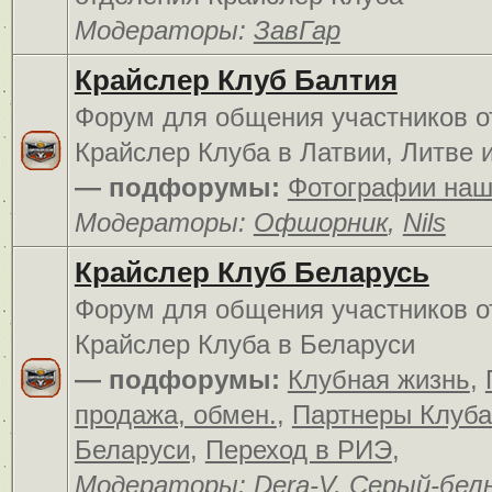
Модераторы:
ЗавГар
Крайслер Клуб Балтия
Форум для общения участников о
Крайслер Клуба в Латвии, Литве 
— подфорумы:
Фотографии наш
Модераторы:
Офшорник
,
Nils
Крайслер Клуб Беларусь
Форум для общения участников о
Крайслер Клуба в Беларуси
— подфорумы:
Клубная жизнь
,
продажа, обмен.
,
Партнеры Клуба
Беларуси
,
Переход в РИЭ
,
Модераторы:
Dera-V
,
Серый-бел