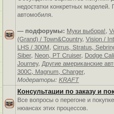
недостатки конкретных моделей.
автомобиля.
— подфорумы:
Муки выбора!
,
V
(Grand) / Town&Country
,
Vision / In
LHS / 300M
,
Cirrus, Stratus, Sebrin
Siber
,
Neon, PT Cruiser
,
Dodge Cali
Journey
,
Другие американские ав
300C, Magnum, Charger
,
Модераторы:
KRAFT
Консультации по заказу и по
Все вопросы о перегоне и покупк
нюансах этих процессов.