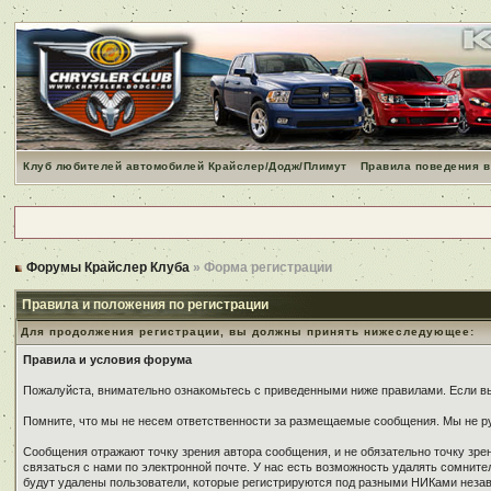
Клуб любителей автомобилей Крайслер/Додж/Плимут
Правила поведения в
Форумы Крайслер Клуба
» Форма регистрации
Правила и положения по регистрации
Для продолжения регистрации, вы должны принять нижеследующее:
Правила и условия форума
Пожалуйста, внимательно ознакомьтесь с приведенными ниже правилами. Если вы 
Помните, что мы не несем ответственности за размещаемые сообщения. Мы не ру
Сообщения отражают точку зрения автора сообщения, и не обязательно точку зр
связаться с нами по электронной почте. У нас есть возможность удалять сомнит
будут удалены пользователи, которые регистрируются под разными НИКами незави