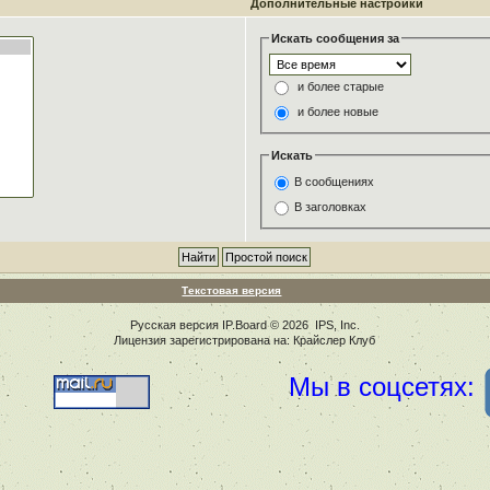
Дополнительные настройки
Искать сообщения за
и более старые
и более новые
Искать
В сообщениях
В заголовках
Текстовая версия
Русская версия
IP.Board
© 2026
IPS, Inc
.
Лицензия зарегистрирована на: Крайслер Клуб
Мы в соцсетях: