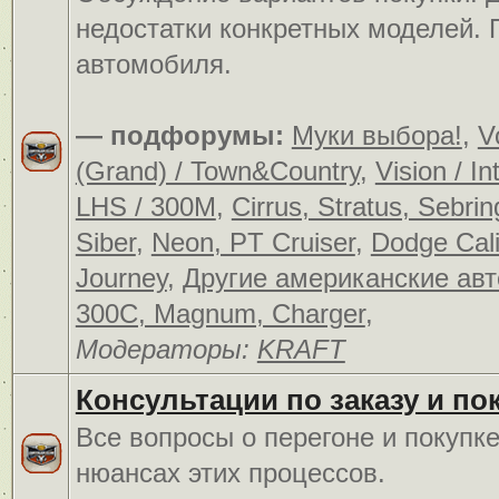
недостатки конкретных моделей.
автомобиля.
— подфорумы:
Муки выбора!
,
V
(Grand) / Town&Country
,
Vision / In
LHS / 300M
,
Cirrus, Stratus, Sebrin
Siber
,
Neon, PT Cruiser
,
Dodge Cali
Journey
,
Другие американские ав
300C, Magnum, Charger
,
Модераторы:
KRAFT
Консультации по заказу и по
Все вопросы о перегоне и покупк
нюансах этих процессов.