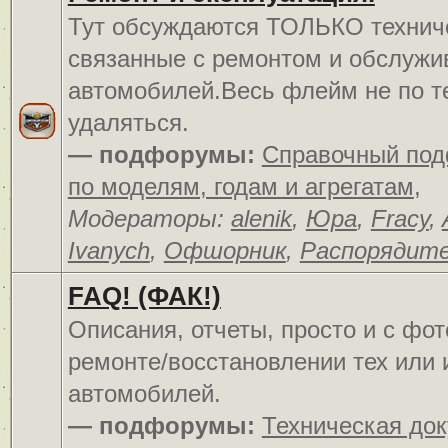
Тут обсуждаются ТОЛЬКО технич
связанные с ремонтом и обслуж
автомобилей.Весь флейм не по т
удаляться.
— подфорумы:
Справочный по
по моделям, годам и агрегатам
,
Модераторы:
alenik
,
Юра
,
Fracy
,
Ivanych
,
Офшорник
,
Распорядит
FAQ! (ФАК!)
Описания, отчеты, просто и c фо
ремонте/восстановлении тех или 
автомобилей.
— подфорумы:
Техническая до