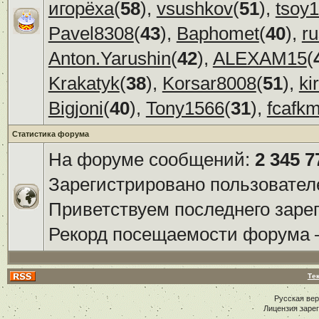
игорёха
(
58
),
vsushkov
(
51
),
tsoy
Pavel8308
(
43
),
Baphomet
(
40
),
r
Anton.Yarushin
(
42
),
ALEXAM15
(
Krakatyk
(
38
),
Korsar8008
(
51
),
ki
Bigjoni
(
40
),
Tony1566
(
31
),
fcafk
Статистика форума
На форуме сообщений:
2 345 7
Зарегистрировано пользовател
Приветствуем последнего заре
Рекорд посещаемости форума
Те
Русская ве
Лицензия заре