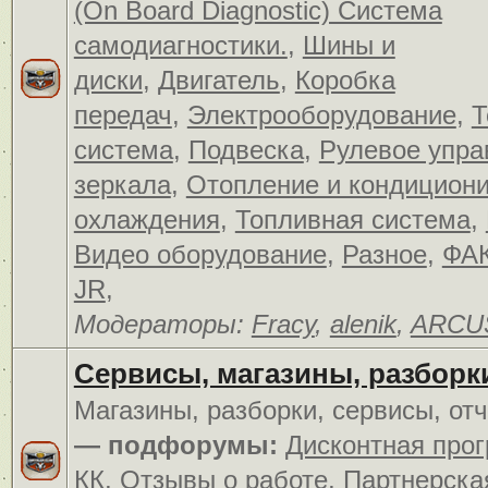
(On Board Diagnostic) Система
самодиагностики.
,
Шины и
диски
,
Двигатель
,
Коробка
передач
,
Электрооборудование
,
Т
система
,
Подвеска
,
Рулевое упра
зеркала
,
Отопление и кондицион
охлаждения
,
Топливная система
,
Видео оборудование
,
Разное
,
ФАК
JR
,
Модераторы:
Fracy
,
alenik
,
ARCU
Сервисы, магазины, разборк
Магазины, разборки, сервисы, от
— подфорумы:
Дисконтная про
КК
,
Отзывы о работе
,
Партнерска