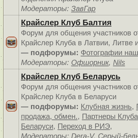
Модераторы:
ЗавГар
Крайслер Клуб Балтия
Форум для общения участников о
Крайслер Клуба в Латвии, Литве 
— подфорумы:
Фотографии наш
Модераторы:
Офшорник
,
Nils
Крайслер Клуб Беларусь
Форум для общения участников о
Крайслер Клуба в Беларуси
— подфорумы:
Клубная жизнь
,
продажа, обмен.
,
Партнеры Клуба
Беларуси
,
Переход в РИЭ
,
Модераторы:
Dera-V
,
Серый-бел