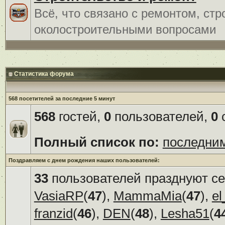
Всё, что связано с ремонтом, ст
околостроительными вопросами
Статистика форума
568 посетителей за последние 5 минут
568
гостей,
0
пользователей,
0
с
Полный список по:
последни
Поздравляем с днем рождения наших пользователей:
33
пользователей празднуют се
VasiaRP
(
47
),
MammaMia
(
47
),
el
franzid
(
46
),
DEN
(
48
),
Lesha51
(
4