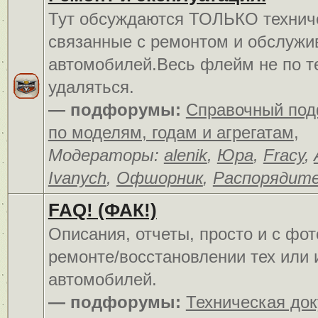
Тут обсуждаются ТОЛЬКО технич
связанные с ремонтом и обслуж
автомобилей.Весь флейм не по т
удаляться.
— подфорумы:
Справочный по
по моделям, годам и агрегатам
,
Модераторы:
alenik
,
Юра
,
Fracy
,
Ivanych
,
Офшорник
,
Распорядит
FAQ! (ФАК!)
Описания, отчеты, просто и c фо
ремонте/восстановлении тех или 
автомобилей.
— подфорумы:
Техническая до