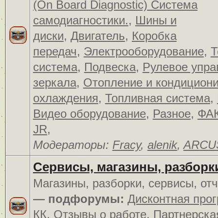
(On Board Diagnostic) Система
самодиагностики.
,
Шины и
диски
,
Двигатель
,
Коробка
передач
,
Электрооборудование
,
Т
система
,
Подвеска
,
Рулевое упра
зеркала
,
Отопление и кондицион
охлаждения
,
Топливная система
,
Видео оборудование
,
Разное
,
ФАК
JR
,
Модераторы:
Fracy
,
alenik
,
ARCU
Сервисы, магазины, разборк
Магазины, разборки, сервисы, от
— подфорумы:
Дисконтная про
КК
,
Отзывы о работе
,
Партнерска