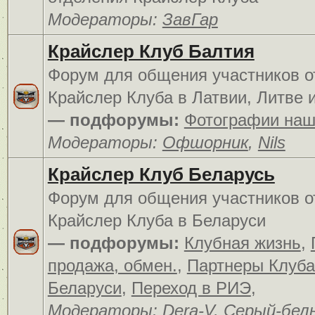
Модераторы:
ЗавГар
Крайслер Клуб Балтия
Форум для общения участников о
Крайслер Клуба в Латвии, Литве 
— подфорумы:
Фотографии наш
Модераторы:
Офшорник
,
Nils
Крайслер Клуб Беларусь
Форум для общения участников о
Крайслер Клуба в Беларуси
— подфорумы:
Клубная жизнь
,
продажа, обмен.
,
Партнеры Клуба
Беларуси
,
Переход в РИЭ
,
Модераторы:
Dera-V
,
Серый-бел