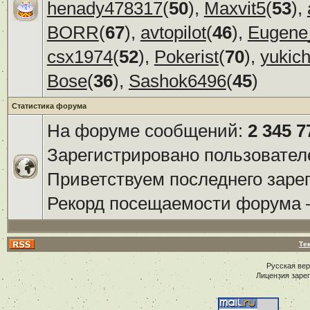
henady478317
(
50
),
Maxvit5
(
53
),
BORR
(
67
),
avtopilot
(
46
),
Eugene
csx1974
(
52
),
Pokerist
(
70
),
yukic
Bose
(
36
),
Sashok6496
(
45
)
Статистика форума
На форуме сообщений:
2 345 7
Зарегистрировано пользовател
Приветствуем последнего заре
Рекорд посещаемости форума
Те
Русская ве
Лицензия заре