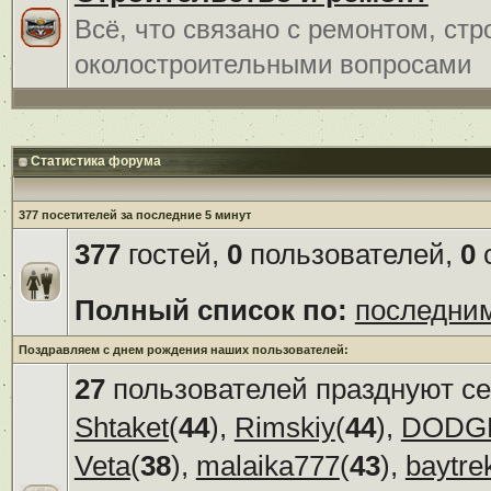
Всё, что связано с ремонтом, ст
околостроительными вопросами
Статистика форума
377 посетителей за последние 5 минут
377
гостей,
0
пользователей,
0
с
Полный список по:
последни
Поздравляем с днем рождения наших пользователей:
27
пользователей празднуют се
Shtaket
(
44
),
Rimskiy
(
44
),
DODG
Veta
(
38
),
malaika777
(
43
),
baytre