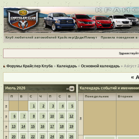
Клуб любителей автомобилей Крайслер/Додж/Плимут
Правила поведения в
Здравствуйт
Форумы Крайслер Клуба
»
Календарь
»
Основной календарь
» Август 
«
А
Июль 2026
Календарь событий и именинни
П
В
С
Ч
П
С
В
Понедельник
Вторник
»
1
2
3
4
5
»
6
7
8
9
10
11
12
»
»
13
14
15
16
17
18
19
»
20
21
22
23
24
25
26