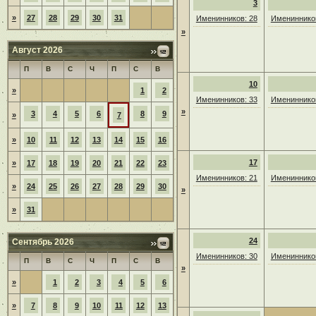
3
»
27
28
29
30
31
Именинников: 28
Именинников
»
Август 2026
П
В
С
Ч
П
С
В
10
»
1
2
Именинников: 33
Именинников
»
3
4
5
6
8
9
»
7
»
10
11
12
13
14
15
16
17
»
17
18
19
20
21
22
23
Именинников: 21
Именинников
»
24
25
26
27
28
29
30
»
»
31
24
Сентябрь 2026
Именинников: 30
Именинников
П
В
С
Ч
П
С
В
»
»
1
2
3
4
5
6
»
7
8
9
10
11
12
13