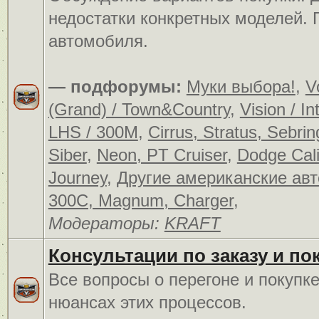
недостатки конкретных моделей.
автомобиля.
— подфорумы:
Муки выбора!
,
V
(Grand) / Town&Country
,
Vision / In
LHS / 300M
,
Cirrus, Stratus, Sebrin
Siber
,
Neon, PT Cruiser
,
Dodge Cali
Journey
,
Другие американские ав
300C, Magnum, Charger
,
Модераторы:
KRAFT
Консультации по заказу и по
Все вопросы о перегоне и покупк
нюансах этих процессов.