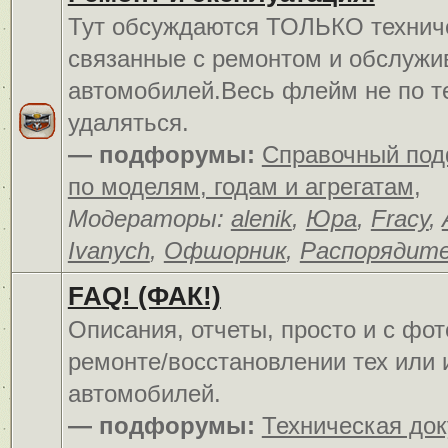
Тут обсуждаются ТОЛЬКО технич
связанные с ремонтом и обслуж
автомобилей.Весь флейм не по т
удаляться.
— подфорумы:
Справочный по
по моделям, годам и агрегатам
,
Модераторы:
alenik
,
Юра
,
Fracy
,
Ivanych
,
Офшорник
,
Распорядит
FAQ! (ФАК!)
Описания, отчеты, просто и c фо
ремонте/восстановлении тех или 
автомобилей.
— подфорумы:
Техническая до