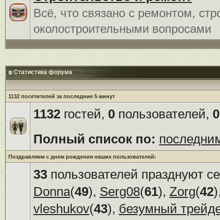
Всё, что связано с ремонтом, ст
околостроительными вопросами
Статистика форума
1132 посетителей за последние 5 минут
1132
гостей,
0
пользователей,
0
Полный список по:
последни
Поздравляем с днем рождения наших пользователей:
33
пользователей празднуют се
Donna
(
49
),
Serg08
(
61
),
Zorg
(
42
)
vleshukov
(
43
),
безумный трейд