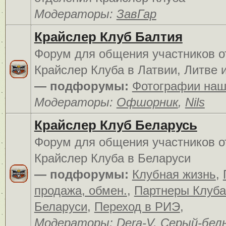
Модераторы:
ЗавГар
Крайслер Клуб Балтия
Форум для общения участников о
Крайслер Клуба в Латвии, Литве 
— подфорумы:
Фотографии наш
Модераторы:
Офшорник
,
Nils
Крайслер Клуб Беларусь
Форум для общения участников о
Крайслер Клуба в Беларуси
— подфорумы:
Клубная жизнь
,
продажа, обмен.
,
Партнеры Клуба
Беларуси
,
Переход в РИЭ
,
Модераторы:
Dera-V
,
Серый-бел