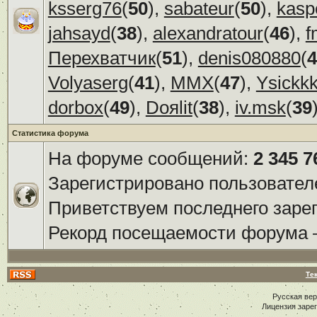
ksserg76
(
50
),
sabateur
(
50
),
kasp
jahsayd
(
38
),
alexandratour
(
46
),
f
Перехватчик
(
51
),
denis080880
(
4
Volyaserg
(
41
),
ММХ
(
47
),
Ysickk
dorbox
(
49
),
Doяlit
(
38
),
iv.msk
(
39
Статистика форума
На форуме сообщений:
2 345 7
Зарегистрировано пользовател
Приветствуем последнего заре
Рекорд посещаемости форума
Те
Русская ве
Лицензия заре