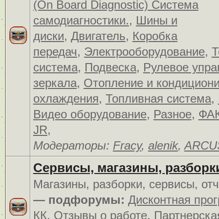
(On Board Diagnostic) Система
самодиагностики.
,
Шины и
диски
,
Двигатель
,
Коробка
передач
,
Электрооборудование
,
Т
система
,
Подвеска
,
Рулевое упра
зеркала
,
Отопление и кондицион
охлаждения
,
Топливная система
,
Видео оборудование
,
Разное
,
ФАК
JR
,
Модераторы:
Fracy
,
alenik
,
ARCU
Сервисы, магазины, разборк
Магазины, разборки, сервисы, от
— подфорумы:
Дисконтная про
КК
,
Отзывы о работе
,
Партнерска