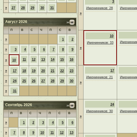
3
»
27
28
29
30
31
Именинников: 28
Именинник
»
Август 2026
П
В
С
Ч
П
С
В
10
»
1
2
Именинник
Именинников: 33
»
»
3
4
5
6
7
8
9
11
12
13
14
15
16
»
10
17
»
17
18
19
20
21
22
23
Именинников: 21
Именинник
»
24
25
26
27
28
29
30
»
»
31
24
Сентябрь 2026
Именинников: 30
Именинник
П
В
С
Ч
П
С
В
»
»
1
2
3
4
5
6
»
7
8
9
10
11
12
13