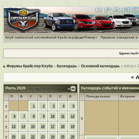
Клуб любителей автомобилей Крайслер/Додж/Плимут
Правила поведения в
Здравствуйт
Форумы Крайслер Клуба
»
Календарь
»
Основной календарь
» Август 
«
А
Июль 2026
Календарь событий и именинн
П
В
С
Ч
П
С
В
Понедельник
Вторник
»
1
2
3
4
5
»
6
7
8
9
10
11
12
»
»
13
14
15
16
17
18
19
»
20
21
22
23
24
25
26