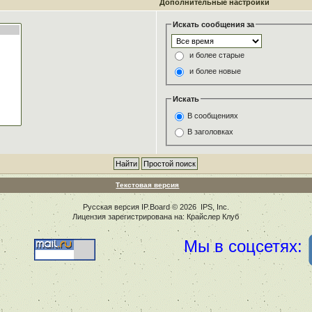
Дополнительные настройки
Искать сообщения за
и более старые
и более новые
Искать
В сообщениях
В заголовках
Текстовая версия
Русская версия
IP.Board
© 2026
IPS, Inc
.
Лицензия зарегистрирована на: Крайслер Клуб
Мы в соцсетях: