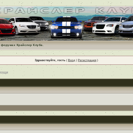
 форумах Крайслер Клуба.
Здравствуйте, гость
(
Вход
|
Регистрация
)
мощи