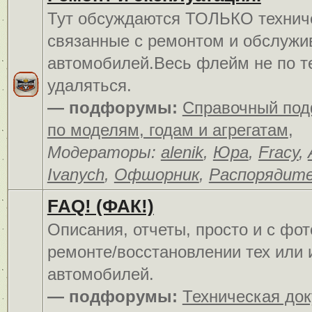
Тут обсуждаются ТОЛЬКО технич
связанные с ремонтом и обслуж
автомобилей.Весь флейм не по т
удаляться.
— подфорумы:
Справочный по
по моделям, годам и агрегатам
,
Модераторы:
alenik
,
Юра
,
Fracy
,
Ivanych
,
Офшорник
,
Распорядит
FAQ! (ФАК!)
Описания, отчеты, просто и c фо
ремонте/восстановлении тех или 
автомобилей.
— подфорумы:
Техническая до