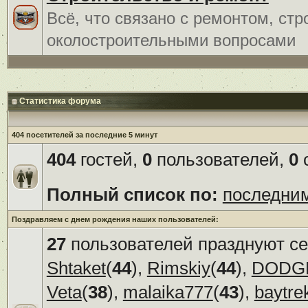
Всё, что связано с ремонтом, ст
околостроительными вопросами
Статистика форума
404 посетителей за последние 5 минут
404
гостей,
0
пользователей,
0
с
Полный список по:
последни
Поздравляем с днем рождения наших пользователей:
27
пользователей празднуют се
Shtaket
(
44
),
Rimskiy
(
44
),
DODG
Veta
(
38
),
malaika777
(
43
),
baytre