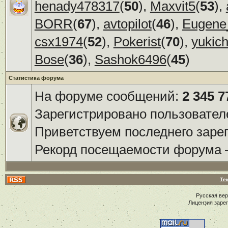
henady478317
(
50
),
Maxvit5
(
53
),
BORR
(
67
),
avtopilot
(
46
),
Eugene
csx1974
(
52
),
Pokerist
(
70
),
yukic
Bose
(
36
),
Sashok6496
(
45
)
Статистика форума
На форуме сообщений:
2 345 7
Зарегистрировано пользовател
Приветствуем последнего заре
Рекорд посещаемости форума
Те
Русская ве
Лицензия заре