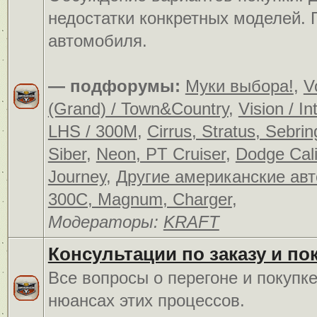
недостатки конкретных моделей.
автомобиля.
— подфорумы:
Муки выбора!
,
V
(Grand) / Town&Country
,
Vision / In
LHS / 300M
,
Cirrus, Stratus, Sebrin
Siber
,
Neon, PT Cruiser
,
Dodge Cali
Journey
,
Другие американские ав
300C, Magnum, Charger
,
Модераторы:
KRAFT
Консультации по заказу и по
Все вопросы о перегоне и покупк
нюансах этих процессов.