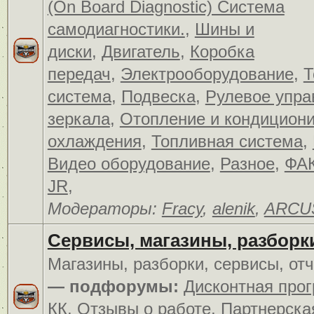
(On Board Diagnostic) Система
самодиагностики.
,
Шины и
диски
,
Двигатель
,
Коробка
передач
,
Электрооборудование
,
Т
система
,
Подвеска
,
Рулевое упра
зеркала
,
Отопление и кондицион
охлаждения
,
Топливная система
,
Видео оборудование
,
Разное
,
ФАК
JR
,
Модераторы:
Fracy
,
alenik
,
ARCU
Сервисы, магазины, разборк
Магазины, разборки, сервисы, от
— подфорумы:
Дисконтная про
КК
,
Отзывы о работе
,
Партнерска