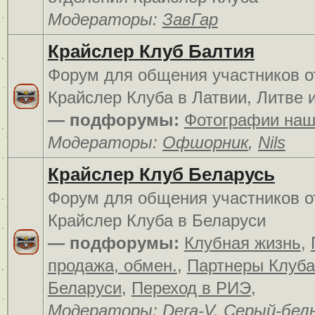
Модераторы:
ЗавГар
Крайслер Клуб Балтия
Форум для общения участников о
Крайслер Клуба в Латвии, Литве 
— подфорумы:
Фотографии наш
Модераторы:
Офшорник
,
Nils
Крайслер Клуб Беларусь
Форум для общения участников о
Крайслер Клуба в Беларуси
— подфорумы:
Клубная жизнь
,
продажа, обмен.
,
Партнеры Клуба
Беларуси
,
Переход в РИЭ
,
Модераторы:
Dera-V
,
Серый-бел