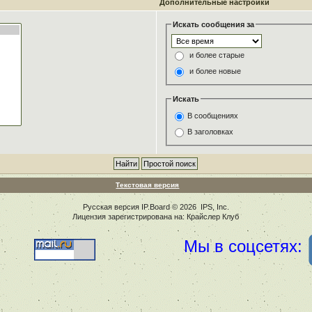
Дополнительные настройки
Искать сообщения за
и более старые
и более новые
Искать
В сообщениях
В заголовках
Текстовая версия
Русская версия
IP.Board
© 2026
IPS, Inc
.
Лицензия зарегистрирована на: Крайслер Клуб
Мы в соцсетях: