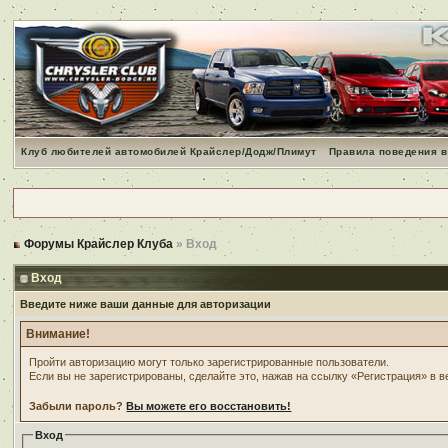
Клуб любителей автомобилей Крайслер/Додж/Плимут
Правила поведения в
Форумы Крайслер Клуба
» Вход
Вход
Введите ниже ваши данные для авторизации
Внимание!
Пройти авторизацию могут только зарегистрированные пользователи.
Если вы не зарегистрированы, сделайте это, нажав на ссылку «Регистрация» в 
Забыли пароль?
Вы можете его восстановить!
Вход