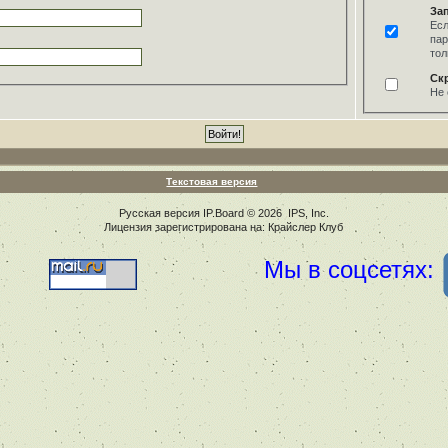
За
Есл
пар
тол
Ск
Не 
Текстовая версия
Русская версия
IP.Board
© 2026
IPS, Inc
.
Лицензия зарегистрирована на: Крайслер Клуб
Мы в соцсетях: