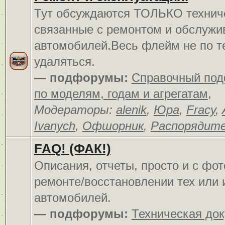
Тут обсуждаются ТОЛЬКО технич
связанные с ремонтом и обслуж
автомобилей.Весь флейм не по т
удаляться.
— подфорумы:
Справочный по
по моделям, годам и агрегатам
,
Модераторы:
alenik
,
Юра
,
Fracy
,
Ivanych
,
Офшорник
,
Распорядит
FAQ! (ФАК!)
Описания, отчеты, просто и c фо
ремонте/восстановлении тех или 
автомобилей.
— подфорумы:
Техническая до