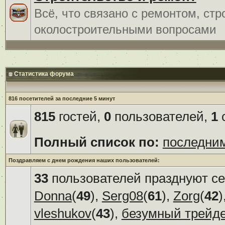
Всё, что связано с ремонтом, ст
околостроительными вопросами
Статистика форума
816 посетителей за последние 5 минут
815
гостей,
0
пользователей,
1
с
Полный список по:
последни
Поздравляем с днем рождения наших пользователей:
33
пользователей празднуют се
Donna
(
49
),
Serg08
(
61
),
Zorg
(
42
)
vleshukov
(
43
),
безумный трейд