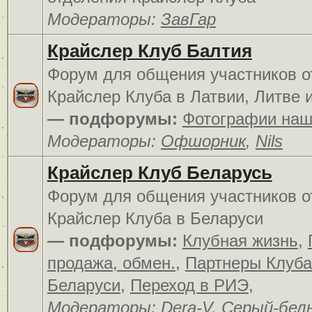
Модераторы:
ЗавГар
Крайслер Клуб Балтия
Форум для общения участников о
Крайслер Клуба в Латвии, Литве 
— подфорумы:
Фотографии наш
Модераторы:
Офшорник
,
Nils
Крайслер Клуб Беларусь
Форум для общения участников о
Крайслер Клуба в Беларуси
— подфорумы:
Клубная жизнь
,
продажа, обмен.
,
Партнеры Клуба
Беларуси
,
Переход в РИЭ
,
Модераторы:
Dera-V
,
Серый-бел