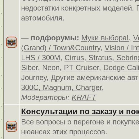
недостатки конкретных моделей.
автомобиля.
— подфорумы:
Муки выбора!
,
V
(Grand) / Town&Country
,
Vision / In
LHS / 300M
,
Cirrus, Stratus, Sebrin
Siber
,
Neon, PT Cruiser
,
Dodge Cali
Journey
,
Другие американские ав
300C, Magnum, Charger
,
Модераторы:
KRAFT
Консультации по заказу и по
Все вопросы о перегоне и покупк
нюансах этих процессов.