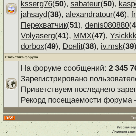
ksserg76
(
50
),
sabateur
(
50
),
kasp
jahsayd
(
38
),
alexandratour
(
46
),
f
Перехватчик
(
51
),
denis080880
(
4
Volyaserg
(
41
),
ММХ
(
47
),
Ysickk
dorbox
(
49
),
Doяlit
(
38
),
iv.msk
(
39
Статистика форума
На форуме сообщений:
2 345 7
Зарегистрировано пользовател
Приветствуем последнего заре
Рекорд посещаемости форума
Те
Русская ве
Лицензия заре