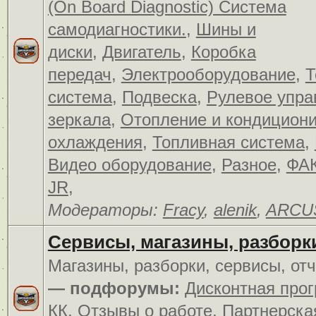
(On Board Diagnostic) Система
самодиагностики.
,
Шины и
диски
,
Двигатель
,
Коробка
передач
,
Электрооборудование
,
Т
система
,
Подвеска
,
Рулевое упра
зеркала
,
Отопление и кондицион
охлаждения
,
Топливная система
,
Видео оборудование
,
Разное
,
ФАК
JR
,
Модераторы:
Fracy
,
alenik
,
ARCU
Сервисы, магазины, разборк
Магазины, разборки, сервисы, от
— подфорумы:
Дисконтная про
КК
,
Отзывы о работе
,
Партнерска