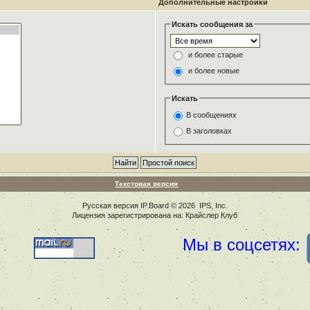
Дополнительные настройки
Искать сообщения за
и более старые
и более новые
Искать
В сообщениях
В заголовках
Текстовая версия
Русская версия
IP.Board
© 2026
IPS, Inc
.
Лицензия зарегистрирована на: Крайслер Клуб
Мы в соцсетях: