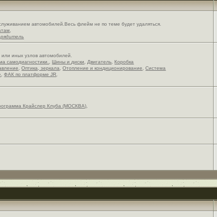
служиванием автомобилей.Весь флейм не по теме будет удаляться.
атам
,
орядитель
х или иных узлов автомобилей.
ема самодиагностики.
,
Шины и диски
,
Двигатель
,
Коробка
авление
,
Оптика, зеркала
,
Отопление и кондиционирование
,
Система
е
,
ФАК по платформе JR
,
рограмма Крайслер Клуба (МОСКВА)
,