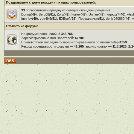
Поздравляем с днем рождения наших пользователей:
33
пользователей празднуют сегодня свой день рождения
Donna
(
49
),
Serg08
(
61
),
Zorg
(
42
),
kurtev
(
47
),
Un_lee
(
47
),
Кирюх@
(
40
),
vles
fmn_by
(
49
),
vov4ik5
(
51
),
EXEsoft
(
33
),
Перехватчик
(
51
),
denis080880
(
46
),
у
Статистика форума
На форуме сообщений:
2 345 766
Зарегистрировано пользователей:
47 901
Приветствуем последнего зарегистрированного по имени
hifapi1359
Рекорд посещаемости форума —
41 265
, зафиксирован —
11.6.2026, 2:2