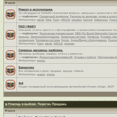
Форум
Ремонт и эксплуатация.
Тут обсуждаются ТОЛЬКО технические вопросы, связанные с ремонтом и об
— подфорумы:
Справочный подфорум
,
Разделы по моделям, годам и агрег
Модераторы:
alenik
,
Юра
,
Fracy
,
ARCUS
,
creativer
,
Ivanych
,
Офшорник
,
Расп
FAQ! (ФАК!)
Описания, отчеты, просто и c фотографиями, о ремонте/восстановлении те
— подфорумы:
Техническая документация
,
OBD (On Board Diagnostic) Сист
передач
,
Электрооборудование
,
Тормозная система
,
Подвеска
,
Рулевое упр
охлаждения
,
Топливная система
,
Кузов.
,
Аудио/Видео оборудование
,
Разно
Модераторы:
Fracy
,
alenik
,
ARCUS
,
creativer
Сервисы, магазины, разборки.
Магазины, разборки, сервисы, отчеты о ремонтах,
— подфорумы:
Дисконтная программа КК
,
Отзывы о работе
,
Партнерская п
Модераторы:
юрген
Барахолка
Все объявления о купле, продаже, аренде, обмене.
Модераторы:
avalon
,
юрген
4x4
Раздел посвященный полноприводным автомобилям Chrysler, Dodge, JEEP.
Помощь в выборе. Перегон. Продажа.
Форум