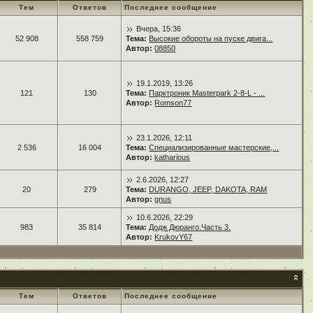
Тем
Ответов
Последнее сообщение
Вчера, 15:36
52 908
558 759
Тема:
Высокие обороты на пуске двига...
Автор:
08850
19.1.2019, 13:26
121
130
Тема:
Парктроник Masterpark 2-8-L - ...
Автор:
Romson77
23.1.2026, 12:11
2 536
16 004
Тема:
Специализированные мастерские,...
Автор:
katharious
2.6.2026, 12:27
20
279
Тема:
DURANGO, JEEP, DAKOTA, RAM
Автор:
gnus
10.6.2026, 22:29
983
35 814
Тема:
Додж Дюранго.Часть 3.
Автор:
KrukovY67
Тем
Ответов
Последнее сообщение