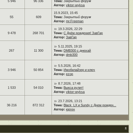
5 946
96 336
Тема:
Закрытый форум
Автор:
viktor-wyksa
15.9.2023, 15:45
55
609
Тема:
Закрытый форум
Автор:
mr.Freeman
19.3.2026, 22:29
9 478
268 701
Тема:
С Днём рождения! ЗавГар
Автор:
ЗавГар
5.11.2025, 19:15
267
11 300
Тема:
DMB300 с днюхай
Автор:
dmb300
5.5.2026, 16:42
3 946
50 854
Тема:
Имобилайзер и ключ
Автор:
ezop
8.7.2026, 17:48
1 533
54 010
Тема:
Выкса рулит!
Автор:
viktor-wyksa
23.7.2026, 13:21
36 216
872 312
Тема:
Black_LX и Sundy с Днем рожден...
Автор:
юрген