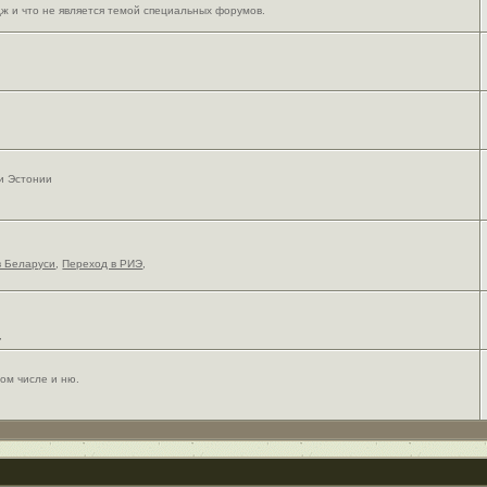
ж и что не является темой специальных форумов.
 и Эстонии
в Беларуси
,
Переход в РИЭ
,
,
ом числе и ню.