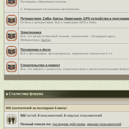
Поговорим, обменяемся опытом...
2. Информация об угнанных автомобилях.
Путешествия, СиБи, Карты, Навигация, GPS устройства и програм
Отчёты о путешествиях. Всё о навигации GPS и СиБи
Электроника
Все, что касается бытовой техники, электроники - обсуждаем здесь
Модераторы:
ЗавГар
Поговорим о фото
Всё о фотографии, фотоаппаратах, заваленных горизонтах и т.п.
Строительство и ремонт
Всё, что связано с ремонтом, строительством и околостроительными вопро
Статистика форума
502 посетителей за последние 5 минут
502
гостей,
0
пользователей,
0
скрытых пользователей
Полный список по:
последним действиям
,
именам пользователей