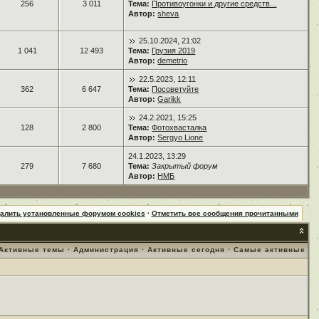
256
3 011
Тема:
Противоугонки и другие средств...
Автор:
sheva
25.10.2024, 21:02
1 041
12 493
Тема:
Грузия 2019
Автор:
demetrio
22.5.2023, 12:11
362
6 647
Тема:
Посоветуйте
Автор:
Garikk
24.2.2021, 15:25
128
2 800
Тема:
Фотохвасталка
Автор:
Sergyo Lione
24.1.2023, 13:29
279
7 680
Тема:
Закрытый форум
Автор:
НМБ
далить установленные форумом cookies
·
Отметить все сообщения прочитанными
Активные темы
·
Администрация
·
Активные сегодня
·
Самые активные