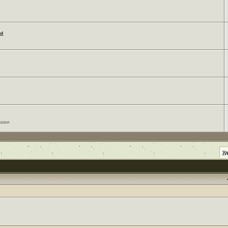
мы
сами
У