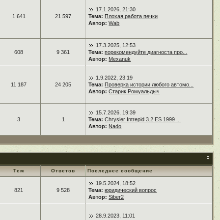
17.1.2026, 21:30
1 641
21 597
Тема:
Плохая работа печки
Автор:
Wab
17.3.2025, 12:53
608
9 361
Тема:
порекомендуйте диагноста про...
Автор:
Mexanuk
1.9.2022, 23:19
11 187
24 205
Тема:
Проверка истории любого автомо...
Автор:
Старик Ромуальдыч
15.7.2026, 19:39
3
1
Тема:
Chrysler Intrepid 3.2 ES 1999 ...
Автор:
Nado
Тем
Ответов
Последнее сообщение
19.5.2024, 18:52
821
9 528
Тема:
юридический вопрос
Автор:
Siber2
28.9.2023, 11:01