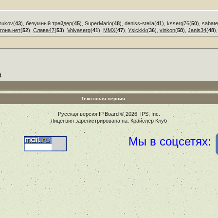
hukov
(
43
),
безумный трейдер
(
45
),
SuperMario
(
48
),
deniss-stella
(
41
),
ksserg76
(
50
),
sabate
гона.нет
(
52
),
Слава47
(
53
),
Volyaserg
(
41
),
ММХ
(
47
),
Ysickkk
(
36
),
vinkon
(
58
),
Janis34
(
48
)
4
Текстовая версия
Русская версия
IP.Board
© 2026
IPS, Inc
.
Лицензия зарегистрирована на: Крайслер Клуб
Мы в соцсетях: