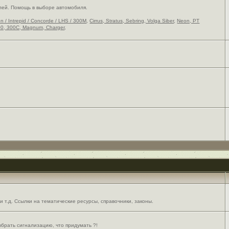
лей. Помощь в выборе автомобиля.
on / Intrepid / Concorde / LHS / 300M
,
Cirrus, Stratus, Sebring, Volga Siber
,
Neon, PT
0, 300C, Magnum, Charger
,
 т.д. Ссылки на тематические ресурсы, справочники, законы.
выбрать сигнализацию, что придумать ?!