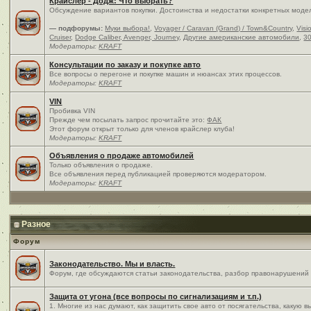
Крайслер - Додж: Что выбрать?
Обсуждение вариантов покупки. Достоинства и недостатки конкретных моде
— подфорумы:
Муки выбора!
,
Voyager / Caravan (Grand) / Town&Country
,
Visi
Cruiser
,
Dodge Caliber, Avenger, Journey
,
Другие американские автомобили
,
30
Модераторы:
KRAFT
Консультации по заказу и покупке авто
Все вопросы о перегоне и покупке машин и нюансах этих процессов.
Модераторы:
KRAFT
VIN
Пробивка VIN
Прежде чем посылать запрос прочитайте это:
ФАК
Этот форум открыт только для членов крайслер клуба!
Модераторы:
KRAFT
Объявления о продаже автомобилей
Только объявления о продаже.
Все объявления перед публикацией проверяются модератором.
Модераторы:
KRAFT
Разное
Форум
Законодательство. Мы и власть.
Форум, где обсуждаются статьи законодательства, разбор правонарушений и
Защита от угона (все вопросы по сигнализациям и т.п.)
1. Многие из нас думают, как защитить свое авто от посягательства, какую 