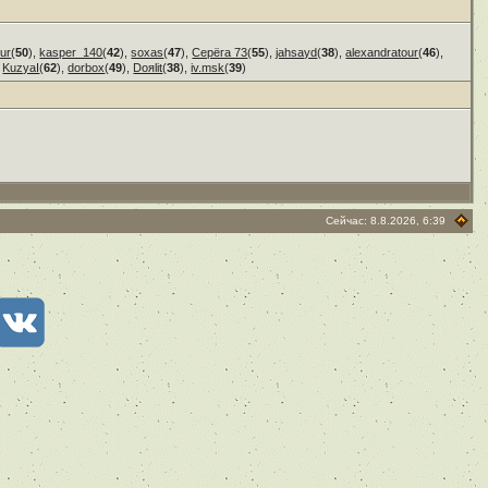
ur
(
50
),
kasper_140
(
42
),
soxas
(
47
),
Серёга 73
(
55
),
jahsayd
(
38
),
alexandratour
(
46
),
,
KuzyaI
(
62
),
dorbox
(
49
),
Doяlit
(
38
),
iv.msk
(
39
)
Сейчас: 8.8.2026, 6:39