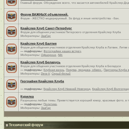
Главный форум. Обсуждение всего, что касается автомобилей Крайслер-Дод
Форум ВАЖНЫХ объявлений.
Форум - ЖЕСТКО модерируемый. За флуд и иные непотребства - бан.
Крайслер Клуб Санкт-Петербург
Форум для общения участников Питерского отделения Крайслер Клуба
Модераторы:
ЗавГар
Крайслер Клуб Балтия
Форум для общения участников отделения Крайслер Клуба в Латвии, Литве
— подфорумы:
Фотографии наших встреч
,
Модераторы:
Офшорник
,
Nils
Крайслер Клуб Беларусь
Форум для общения участников отделения Крайслер Клуба в Беларуси
— подфорумы:
Клубная жизнь
,
Покупка, продажа, обмен.
,
Партнеры Клуба 
Модераторы:
Dera-V
,
Серый-белый
География Крайслер Клуба
— подфорумы:
Крайслер Клуб Нижний Новгород
,
Крайслер Клуб Волгоград
Курилка
Разрешены любые темы. Приветствуется хороший юмор, красивые фото, в т
— подфорумы:
Политика
,
Модераторы:
ЗавГар
Технический форум