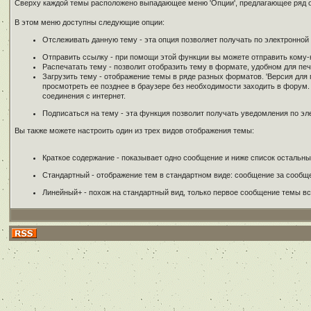
Сверху каждой темы расположено выпадающее меню 'Опции', предлагающее ряд 
В этом меню доступны следующие опции:
Отслеживать данную тему - эта опция позволяет получать по электронно
Отправить ссылку - при помощи этой функции вы можете отправить кому-н
Распечатать тему - позволит отобразить тему в формате, удобном для пе
Загрузить тему - отображение темы в ряде разных форматов. 'Версия для п
просмотреть ее позднее в браузере без необходимости заходить в форум. 
соединения с интернет.
Подписаться на тему - эта функция позволит получать уведомления по э
Вы также можете настроить один из трех видов отображения темы:
Краткое содержание - показывает одно сообщение и ниже список остальны
Стандартный - отображение тем в стандартном виде: сообщение за сообщ
Линейный+ - похож на стандартный вид, только первое сообщение темы вс