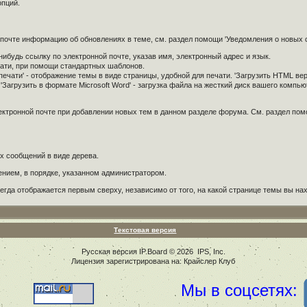
опций.
й почте информацию об обновлениях в теме, см. раздел помощи 'Уведомления о новых
ибудь ссылку по электронной почте, указав имя, электронный адрес и язык.
чати, при помощи стандартных шаблонов.
ечати' - отображение темы в виде страницы, удобной для печати. 'Загрузить HTML вер
'Загрузить в формате Microsoft Word' - загрузка файла на жесткий диск вашего комп
лектронной почте при добавлении новых тем в данном разделе форума. См. раздел по
х сообщений в виде дерева.
ением, в порядке, указанном администратором.
егда отображается первым сверху, независимо от того, на какой странице темы вы на
Текстовая версия
Русская версия
IP.Board
© 2026
IPS, Inc
.
Лицензия зарегистрирована на: Крайслер Клуб
Мы в соцсетях: