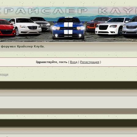
 форумах Крайслер Клуба.
Здравствуйте, гость
(
Вход
|
Регистрация
)
мощи