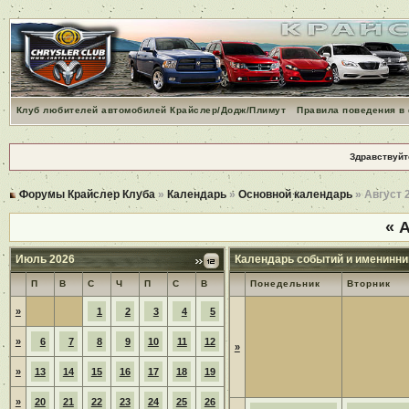
Клуб любителей автомобилей Крайслер/Додж/Плимут
Правила поведения в
Здравствуйт
Форумы Крайслер Клуба
»
Календарь
»
Основной календарь
» Август 
«
А
Июль 2026
Календарь событий и именинни
П
В
С
Ч
П
С
В
Понедельник
Вторник
»
1
2
3
4
5
»
6
7
8
9
10
11
12
»
»
13
14
15
16
17
18
19
»
20
21
22
23
24
25
26