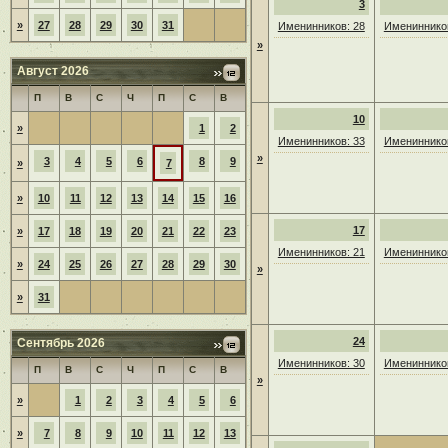
3
»
27
28
29
30
31
Именинников: 28
Именинников
»
Август 2026
П
В
С
Ч
П
С
В
10
»
1
2
Именинников: 33
Именинников
»
3
4
5
6
8
9
»
7
»
10
11
12
13
14
15
16
17
»
17
18
19
20
21
22
23
Именинников: 21
Именинников
»
24
25
26
27
28
29
30
»
»
31
24
Сентябрь 2026
Именинников: 30
Именинников
П
В
С
Ч
П
С
В
»
»
1
2
3
4
5
6
»
7
8
9
10
11
12
13