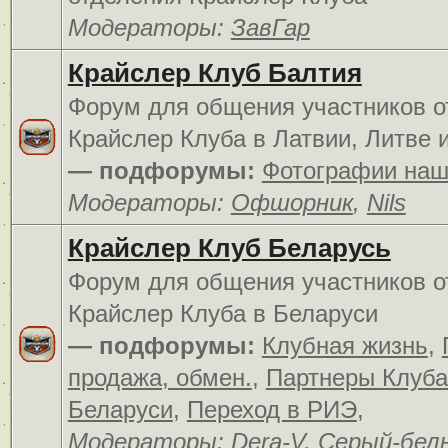
Модераторы:
ЗавГар
Крайслер Клуб Балтия
Форум для общения участников о
Крайслер Клуба в Латвии, Литве 
— подфорумы:
Фотографии наш
Модераторы:
Офшорник
,
Nils
Крайслер Клуб Беларусь
Форум для общения участников о
Крайслер Клуба в Беларуси
— подфорумы:
Клубная жизнь
,
продажа, обмен.
,
Партнеры Клуба
Беларуси
,
Переход в РИЭ
,
Модераторы:
Dera-V
,
Серый-бел