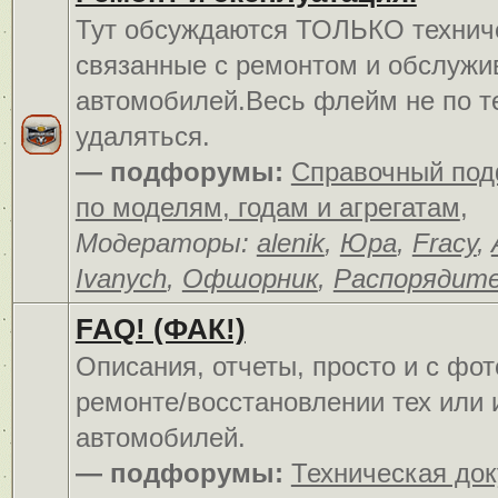
Тут обсуждаются ТОЛЬКО технич
связанные с ремонтом и обслуж
автомобилей.Весь флейм не по т
удаляться.
— подфорумы:
Справочный по
по моделям, годам и агрегатам
,
Модераторы:
alenik
,
Юра
,
Fracy
,
Ivanych
,
Офшорник
,
Распорядит
FAQ! (ФАК!)
Описания, отчеты, просто и c фо
ремонте/восстановлении тех или 
автомобилей.
— подфорумы:
Техническая до