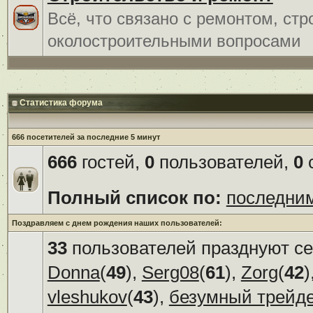
Всё, что связано с ремонтом, ст
околостроительными вопросами
Статистика форума
666 посетителей за последние 5 минут
666
гостей,
0
пользователей,
0
с
Полный список по:
последни
Поздравляем с днем рождения наших пользователей:
33
пользователей празднуют се
Donna
(
49
),
Serg08
(
61
),
Zorg
(
42
)
vleshukov
(
43
),
безумный трейд