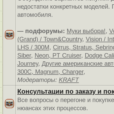
недостатки конкретных моделей.
автомобиля.
— подфорумы:
Муки выбора!
,
V
(Grand) / Town&Country
,
Vision / In
LHS / 300M
,
Cirrus, Stratus, Sebrin
Siber
,
Neon, PT Cruiser
,
Dodge Cali
Journey
,
Другие американские ав
300C, Magnum, Charger
,
Модераторы:
KRAFT
Консультации по заказу и по
Все вопросы о перегоне и покупк
нюансах этих процессов.