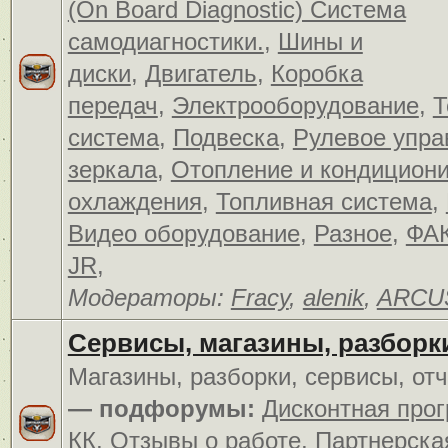
(On Board Diagnostic) Система
самодиагностики.
,
Шины и
диски
,
Двигатель
,
Коробка
передач
,
Электрооборудование
,
Т
система
,
Подвеска
,
Рулевое упра
зеркала
,
Отопление и кондицион
охлаждения
,
Топливная система
,
Видео оборудование
,
Разное
,
ФАК
JR
,
Модераторы:
Fracy
,
alenik
,
ARCU
Сервисы, магазины, разборк
Магазины, разборки, сервисы, от
— подфорумы:
Дисконтная про
КК
,
Отзывы о работе
,
Партнерска