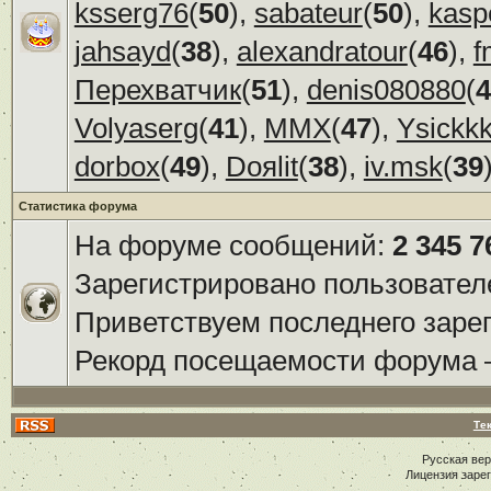
ksserg76
(
50
),
sabateur
(
50
),
kasp
jahsayd
(
38
),
alexandratour
(
46
),
f
Перехватчик
(
51
),
denis080880
(
4
Volyaserg
(
41
),
ММХ
(
47
),
Ysickk
dorbox
(
49
),
Doяlit
(
38
),
iv.msk
(
39
Статистика форума
На форуме сообщений:
2 345 7
Зарегистрировано пользовател
Приветствуем последнего заре
Рекорд посещаемости форума
Те
Русская ве
Лицензия заре