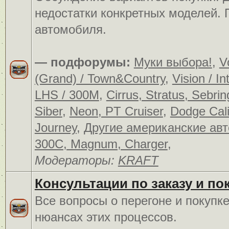
недостатки конкретных моделей.
автомобиля.
— подфорумы:
Муки выбора!
,
V
(Grand) / Town&Country
,
Vision / In
LHS / 300M
,
Cirrus, Stratus, Sebrin
Siber
,
Neon, PT Cruiser
,
Dodge Cali
Journey
,
Другие американские ав
300C, Magnum, Charger
,
Модераторы:
KRAFT
Консультации по заказу и по
Все вопросы о перегоне и покупк
нюансах этих процессов.