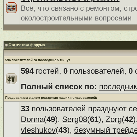
Всё, что связано с ремонтом, ст
околостроительными вопросами
Статистика форума
594 посетителей за последние 5 минут
594
гостей,
0
пользователей,
0
с
Полный список по:
последни
Поздравляем с днем рождения наших пользователей:
33
пользователей празднуют се
Donna
(
49
),
Serg08
(
61
),
Zorg
(
42
)
vleshukov
(
43
),
безумный трейд