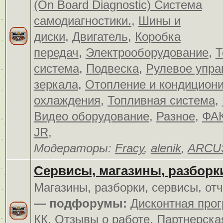
(On Board Diagnostic) Система
самодиагностики.
,
Шины и
диски
,
Двигатель
,
Коробка
передач
,
Электрооборудование
,
Т
система
,
Подвеска
,
Рулевое упра
зеркала
,
Отопление и кондицион
охлаждения
,
Топливная система
,
Видео оборудование
,
Разное
,
ФАК
JR
,
Модераторы:
Fracy
,
alenik
,
ARCU
Сервисы, магазины, разборк
Магазины, разборки, сервисы, от
— подфорумы:
Дисконтная про
КК
,
Отзывы о работе
,
Партнерска