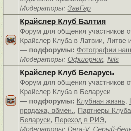
Модераторы:
ЗавГар
Крайслер Клуб Балтия
Форум для общения участников о
Крайслер Клуба в Латвии, Литве 
— подфорумы:
Фотографии наш
Модераторы:
Офшорник
,
Nils
Крайслер Клуб Беларусь
Форум для общения участников о
Крайслер Клуба в Беларуси
— подфорумы:
Клубная жизнь
,
продажа, обмен.
,
Партнеры Клуба
Беларуси
,
Переход в РИЭ
,
Модераторы:
Dera-V
,
Серый-бел