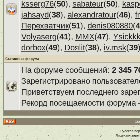
ksserg76
(
50
),
sabateur
(
50
),
kasp
jahsayd
(
38
),
alexandratour
(
46
),
f
Перехватчик
(
51
),
denis080880
(
4
Volyaserg
(
41
),
ММХ
(
47
),
Ysickk
dorbox
(
49
),
Doяlit
(
38
),
iv.msk
(
39
Статистика форума
На форуме сообщений:
2 345 7
Зарегистрировано пользовател
Приветствуем последнего заре
Рекорд посещаемости форума
Те
Русская ве
Лицензия заре