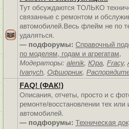
Тут обсуждаются ТОЛЬКО технич
связанные с ремонтом и обслуж
автомобилей.Весь флейм не по т
удаляться.
— подфорумы:
Справочный по
по моделям, годам и агрегатам
,
Модераторы:
alenik
,
Юра
,
Fracy
,
Ivanych
,
Офшорник
,
Распорядит
FAQ! (ФАК!)
Описания, отчеты, просто и c фо
ремонте/восстановлении тех или 
автомобилей.
— подфорумы:
Техническая до