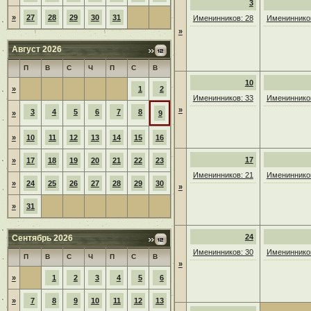
3
»
27
28
29
30
31
Именинников: 28
Именинников
»
Август 2026
П
В
С
Ч
П
С
В
10
»
1
2
Именинников: 33
Именинников
»
3
4
5
6
7
8
»
9
»
10
11
12
13
14
15
16
17
»
17
18
19
20
21
22
23
Именинников: 21
Именинников
»
24
25
26
27
28
29
30
»
»
31
24
Сентябрь 2026
Именинников: 30
Именинников
П
В
С
Ч
П
С
В
»
»
1
2
3
4
5
6
»
7
8
9
10
11
12
13