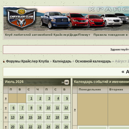
Клуб любителей автомобилей Крайслер/Додж/Плимут
Правила поведения в
Здравствуйт
Форумы Крайслер Клуба
»
Календарь
»
Основной календарь
» Август 
«
А
Июль 2026
Календарь событий и именинни
П
В
С
Ч
П
С
В
Понедельник
Вторник
»
1
2
3
4
5
»
6
7
8
9
10
11
12
»
»
13
14
15
16
17
18
19
»
20
21
22
23
24
25
26