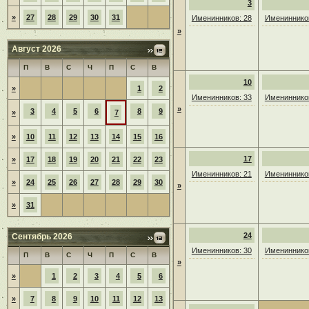
3
»
27
28
29
30
31
Именинников: 28
Именинников
»
Август 2026
П
В
С
Ч
П
С
В
10
»
1
2
Именинников: 33
Именинников
»
3
4
5
6
8
9
»
7
»
10
11
12
13
14
15
16
17
»
17
18
19
20
21
22
23
Именинников: 21
Именинников
»
24
25
26
27
28
29
30
»
»
31
24
Сентябрь 2026
Именинников: 30
Именинников
П
В
С
Ч
П
С
В
»
»
1
2
3
4
5
6
»
7
8
9
10
11
12
13