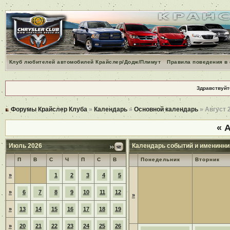
Клуб любителей автомобилей Крайслер/Додж/Плимут
Правила поведения в
Здравствуйт
Форумы Крайслер Клуба
»
Календарь
»
Основной календарь
» Август 
«
А
Июль 2026
Календарь событий и именинни
П
В
С
Ч
П
С
В
Понедельник
Вторник
»
1
2
3
4
5
»
6
7
8
9
10
11
12
»
»
13
14
15
16
17
18
19
»
20
21
22
23
24
25
26