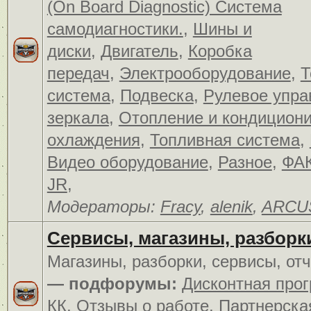
(On Board Diagnostic) Система
самодиагностики.
,
Шины и
диски
,
Двигатель
,
Коробка
передач
,
Электрооборудование
,
Т
система
,
Подвеска
,
Рулевое упра
зеркала
,
Отопление и кондицион
охлаждения
,
Топливная система
,
Видео оборудование
,
Разное
,
ФАК
JR
,
Модераторы:
Fracy
,
alenik
,
ARCU
Сервисы, магазины, разборк
Магазины, разборки, сервисы, от
— подфорумы:
Дисконтная про
КК
,
Отзывы о работе
,
Партнерска