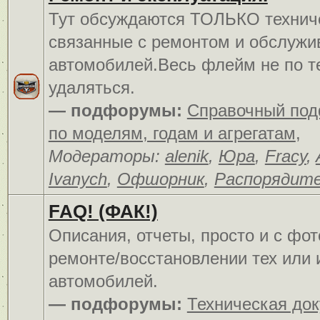
Тут обсуждаются ТОЛЬКО технич
связанные с ремонтом и обслуж
автомобилей.Весь флейм не по т
удаляться.
— подфорумы:
Справочный по
по моделям, годам и агрегатам
,
Модераторы:
alenik
,
Юра
,
Fracy
,
Ivanych
,
Офшорник
,
Распорядит
FAQ! (ФАК!)
Описания, отчеты, просто и c фо
ремонте/восстановлении тех или 
автомобилей.
— подфорумы:
Техническая до