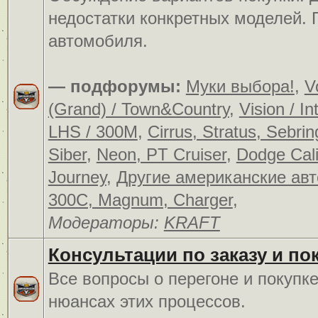
недостатки конкретных моделей.
автомобиля.
— подфорумы:
Муки выбора!
,
V
(Grand) / Town&Country
,
Vision / In
LHS / 300M
,
Cirrus, Stratus, Sebrin
Siber
,
Neon, PT Cruiser
,
Dodge Cali
Journey
,
Другие американские ав
300C, Magnum, Charger
,
Модераторы:
KRAFT
Консультации по заказу и по
Все вопросы о перегоне и покупк
нюансах этих процессов.