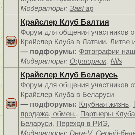
Модераторы:
ЗавГар
Крайслер Клуб Балтия
Форум для общения участников о
Крайслер Клуба в Латвии, Литве 
— подфорумы:
Фотографии наш
Модераторы:
Офшорник
,
Nils
Крайслер Клуб Беларусь
Форум для общения участников о
Крайслер Клуба в Беларуси
— подфорумы:
Клубная жизнь
,
продажа, обмен.
,
Партнеры Клуба
Беларуси
,
Переход в РИЭ
,
Модераторы:
Dera-V
,
Серый-бел