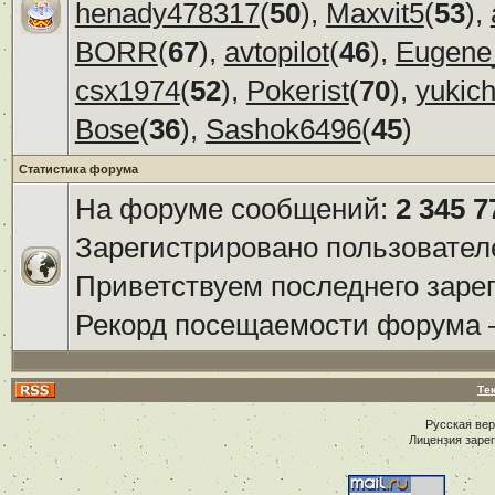
henady478317
(
50
),
Maxvit5
(
53
),
BORR
(
67
),
avtopilot
(
46
),
Eugene
csx1974
(
52
),
Pokerist
(
70
),
yukic
Bose
(
36
),
Sashok6496
(
45
)
Статистика форума
На форуме сообщений:
2 345 7
Зарегистрировано пользовател
Приветствуем последнего заре
Рекорд посещаемости форума
Те
Русская ве
Лицензия заре