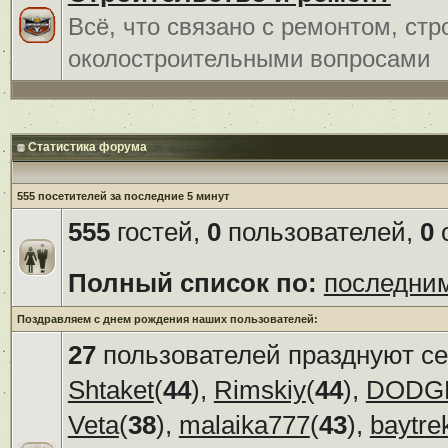
Всё, что связано с ремонтом, ст
околостроительными вопросами
Статистика форума
555 посетителей за последние 5 минут
555
гостей,
0
пользователей,
0
с
Полный список по:
последни
Поздравляем с днем рождения наших пользователей:
27
пользователей празднуют се
Shtaket
(
44
),
Rimskiy
(
44
),
DODG
Veta
(
38
),
malaika777
(
43
),
baytre