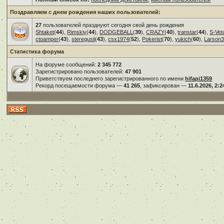
Поздравляем с днем рождения наших пользователей:
27
пользователей празднуют сегодня свой день рождения
Shtaket
(
44
),
Rimskiy
(
44
),
DODGEBALL
(
39
),
CRAZY
(
40
),
transtar
(
44
),
S-Vet
ctoamper
(
43
),
steregusii
(
43
),
csx1974
(
52
),
Pokerist
(
70
),
yukich
(
60
),
Larson
Статистика форума
На форуме сообщений:
2 345 772
Зарегистрировано пользователей:
47 901
Приветствуем последнего зарегистрированного по имени
hifapi1359
Рекорд посещаемости форума —
41 265
, зафиксирован —
11.6.2026, 2:2