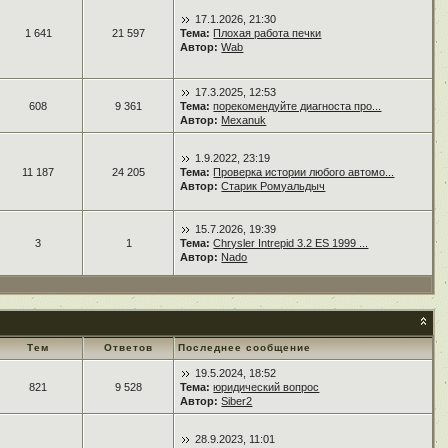
17.1.2026, 21:30
1 641
21 597
Тема:
Плохая работа печки
Автор:
Wab
17.3.2025, 12:53
608
9 361
Тема:
порекомендуйте диагноста про...
Автор:
Mexanuk
1.9.2022, 23:19
11 187
24 205
Тема:
Проверка истории любого автомо...
Автор:
Старик Ромуальдыч
15.7.2026, 19:39
3
1
Тема:
Chrysler Intrepid 3.2 ES 1999 ...
Автор:
Nado
Тем
Ответов
Последнее сообщение
19.5.2024, 18:52
821
9 528
Тема:
юридический вопрос
Автор:
Siber2
28.9.2023, 11:01