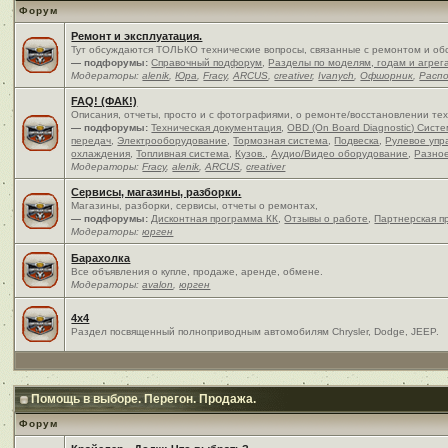
Форум
Ремонт и эксплуатация.
Тут обсуждаются ТОЛЬКО технические вопросы, связанные с ремонтом и об
— подфорумы:
Справочный подфорум
,
Разделы по моделям, годам и агрег
Модераторы:
alenik
,
Юра
,
Fracy
,
ARCUS
,
creativer
,
Ivanych
,
Офшорник
,
Расп
FAQ! (ФАК!)
Описания, отчеты, просто и c фотографиями, о ремонте/восстановлении те
— подфорумы:
Техническая документация
,
OBD (On Board Diagnostic) Сист
передач
,
Электрооборудование
,
Тормозная система
,
Подвеска
,
Рулевое упр
охлаждения
,
Топливная система
,
Кузов.
,
Аудио/Видео оборудование
,
Разно
Модераторы:
Fracy
,
alenik
,
ARCUS
,
creativer
Сервисы, магазины, разборки.
Магазины, разборки, сервисы, отчеты о ремонтах,
— подфорумы:
Дисконтная программа КК
,
Отзывы о работе
,
Партнерская п
Модераторы:
юрген
Барахолка
Все объявления о купле, продаже, аренде, обмене.
Модераторы:
avalon
,
юрген
4x4
Раздел посвященный полноприводным автомобилям Chrysler, Dodge, JEEP.
Помощь в выборе. Перегон. Продажа.
Форум