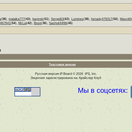
a
(
38
),
malaika777
(
43
),
baytrek
(
51
),
Sergei63
(
63
),
Lumines
(
38
),
henady478317
(
50
),
Maxvit5
3467641
(
54
),
MrLui
(
42
),
Bose
(
36
),
Sashok6496
(
45
)
4
Текстовая версия
Русская версия
IP.Board
© 2026
IPS, Inc
.
Лицензия зарегистрирована на: Крайслер Клуб
Мы в соцсетях: