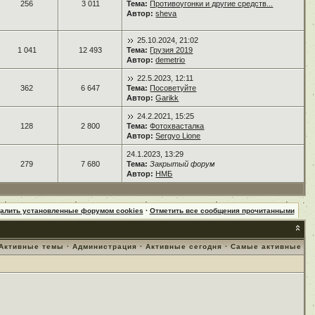
256
3 011
Тема:
Противоугонки и другие средств...
Автор:
sheva
25.10.2024, 21:02
1 041
12 493
Тема:
Грузия 2019
Автор:
demetrio
22.5.2023, 12:11
362
6 647
Тема:
Посоветуйте
Автор:
Garikk
24.2.2021, 15:25
128
2 800
Тема:
Фотохвасталка
Автор:
Sergyo Lione
24.1.2023, 13:29
279
7 680
Тема:
Закрытый форум
Автор:
НМБ
далить установленные форумом cookies
·
Отметить все сообщения прочитанными
Активные темы
·
Администрация
·
Активные сегодня
·
Самые активные