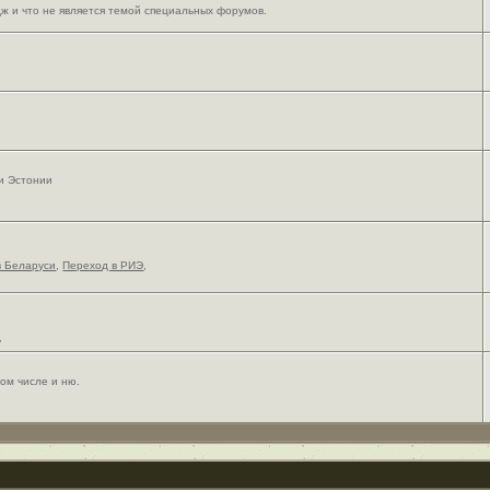
ж и что не является темой специальных форумов.
 и Эстонии
в Беларуси
,
Переход в РИЭ
,
,
ом числе и ню.