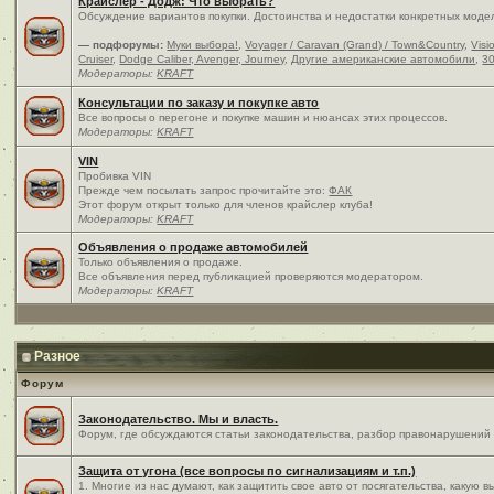
Крайслер - Додж: Что выбрать?
Обсуждение вариантов покупки. Достоинства и недостатки конкретных моде
— подфорумы:
Муки выбора!
,
Voyager / Caravan (Grand) / Town&Country
,
Visi
Cruiser
,
Dodge Caliber, Avenger, Journey
,
Другие американские автомобили
,
30
Модераторы:
KRAFT
Консультации по заказу и покупке авто
Все вопросы о перегоне и покупке машин и нюансах этих процессов.
Модераторы:
KRAFT
VIN
Пробивка VIN
Прежде чем посылать запрос прочитайте это:
ФАК
Этот форум открыт только для членов крайслер клуба!
Модераторы:
KRAFT
Объявления о продаже автомобилей
Только объявления о продаже.
Все объявления перед публикацией проверяются модератором.
Модераторы:
KRAFT
Разное
Форум
Законодательство. Мы и власть.
Форум, где обсуждаются статьи законодательства, разбор правонарушений и
Защита от угона (все вопросы по сигнализациям и т.п.)
1. Многие из нас думают, как защитить свое авто от посягательства, какую 