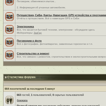
Поговорим, обменяемся опытом...
2. Информация об угнанных автомобилях.
Путешествия, СиБи, Карты, Навигация, GPS устройства и програм
Отчёты о путешествиях. Всё о навигации GPS и СиБи
Электроника
Все, что касается бытовой техники, электроники - обсуждаем здесь
Модераторы:
ЗавГар
Поговорим о фото
Всё о фотографии, фотоаппаратах, заваленных горизонтах и т.п.
Строительство и ремонт
Всё, что связано с ремонтом, строительством и околостроительными вопро
Статистика форума
664 посетителей за последние 5 минут
663
гостей,
1
пользователей,
0
скрытых пользователей
бомжара
Полный список по:
последним действиям
,
именам пользователей