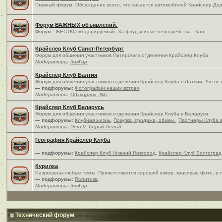
Главный форум. Обсуждение всего, что касается автомобилей Крайслер-Дод
Форум ВАЖНЫХ объявлений.
Форум - ЖЕСТКО модерируемый. За флуд и иные непотребства - бан.
Крайслер Клуб Санкт-Петербург
Форум для общения участников Питерского отделения Крайслер Клуба
Модераторы:
ЗавГар
Крайслер Клуб Балтия
Форум для общения участников отделения Крайслер Клуба в Латвии, Литве
— подфорумы:
Фотографии наших встреч
,
Модераторы:
Офшорник
,
Nils
Крайслер Клуб Беларусь
Форум для общения участников отделения Крайслер Клуба в Беларуси
— подфорумы:
Клубная жизнь
,
Покупка, продажа, обмен.
,
Партнеры Клуба 
Модераторы:
Dera-V
,
Серый-белый
География Крайслер Клуба
— подфорумы:
Крайслер Клуб Нижний Новгород
,
Крайслер Клуб Волгоград
Курилка
Разрешены любые темы. Приветствуется хороший юмор, красивые фото, в т
— подфорумы:
Политика
,
Модераторы:
ЗавГар
Технический форум