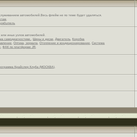
служиванием автомобилей.Весь флейм не по теме будет удаляться.
атам
,
орядитель
х или иных узлов автомобилей.
ема самодиагностики.
,
Шины и диски
,
Двигатель
,
Коробка
авление
,
Оптика, зеркала
,
Отопление и кондиционирование
,
Система
е
,
ФАК по платформе JR
,
рограмма Крайслер Клуба (МОСКВА)
,