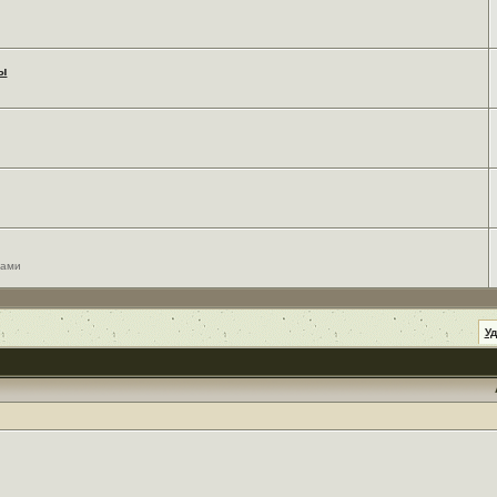
мы
сами
У