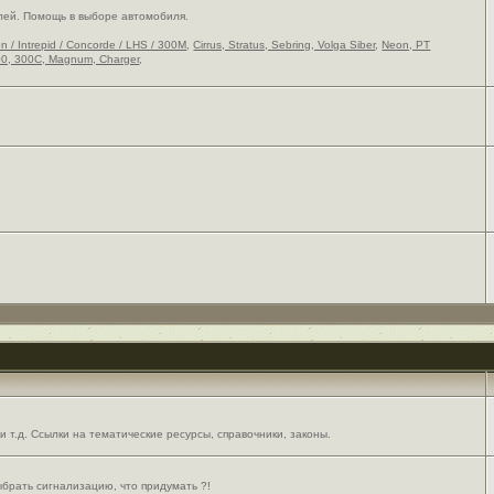
лей. Помощь в выборе автомобиля.
on / Intrepid / Concorde / LHS / 300M
,
Cirrus, Stratus, Sebring, Volga Siber
,
Neon, PT
0, 300C, Magnum, Charger
,
 т.д. Ссылки на тематические ресурсы, справочники, законы.
выбрать сигнализацию, что придумать ?!