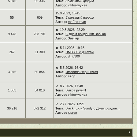
5 946
96 336
Тема:
Закрытый форум
Автор:
viktor-wyksa
15.9.2023, 15:45
55
609
Тема:
Закрытый форум
Автор:
mr.Freeman
19.3.2026, 22:29
9 478
268 701
Тема:
С Днём рождения! ЗавГар
Автор:
ЗавГар
5.11.2025, 19:15
267
11 300
Тема:
DMB300 с днюхай
Автор:
dmb300
5.5.2026, 16:42
3 946
50 854
Тема:
Имобилайзер и ключ
Автор:
ezop
8.7.2026, 17:48
1 533
54 010
Тема:
Выкса рулит!
Автор:
viktor-wyksa
23.7.2026, 13:21
36 216
872 312
Тема:
Black_LX и Sundy с Днем рожден...
Автор:
юрген