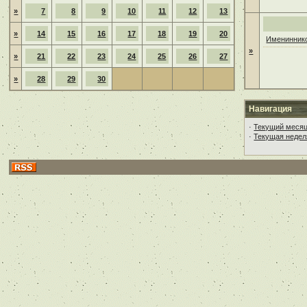
»
7
8
9
10
11
12
13
»
14
15
16
17
18
19
20
Имениннико
»
»
21
22
23
24
25
26
27
»
28
29
30
Навигация
·
Текущий меся
·
Текущая недел