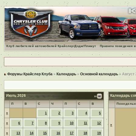
Клуб любителей автомобилей Крайслер/Додж/Плимут
Правила поведения в
Форумы Крайслер Клуба
»
Календарь
»
Основной календарь
» Август
Июль 2026
Календарь со
П
В
С
Ч
П
С
В
Понедельн
»
1
2
3
4
5
»
6
7
8
9
10
11
12
»
»
13
14
15
16
17
18
19