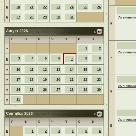
»
20
21
22
23
24
25
26
»
27
28
29
30
31
Имениннико
»
Август 2026
П
В
С
Ч
П
С
В
»
1
2
Имениннико
»
3
4
5
6
8
9
»
7
»
10
11
12
13
14
15
16
»
17
18
19
20
21
22
23
Имениннико
»
24
25
26
27
28
29
30
»
»
31
Сентябрь 2026
Имениннико
П
В
С
Ч
П
С
В
»
»
1
2
3
4
5
6