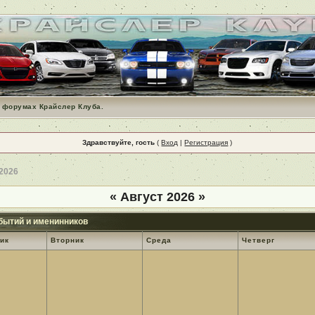
 форумах Крайслер Клуба.
Здравствуйте, гость
(
Вход
|
Регистрация
)
 2026
«
Август 2026
»
бытий и именинников
ик
Вторник
Среда
Четверг