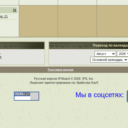
31
в: 21
Переход по календ
ц
я
Текстовая версия
Русская версия
IP.Board
© 2026
IPS, Inc
.
Лицензия зарегистрирована на: Крайслер Клуб
Мы в соцсетях: