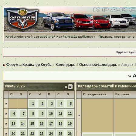
Клуб любителей автомобилей Крайслер/Додж/Плимут
Правила поведения в
Здравствуйт
Форумы Крайслер Клуба
»
Календарь
»
Основной календарь
» Август 
«
А
Июль 2026
Календарь событий и именинни
П
В
С
Ч
П
С
В
Понедельник
Вторник
»
1
2
3
4
5
»
6
7
8
9
10
11
12
»
»
13
14
15
16
17
18
19
»
20
21
22
23
24
25
26