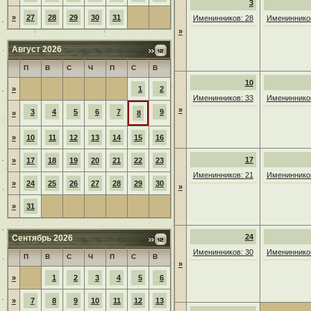
3
»
27
28
29
30
31
Именинников: 28
Именинников
»
Август 2026
П
В
С
Ч
П
С
В
10
»
1
2
Именинников: 33
Именинников
»
3
4
5
6
7
9
»
8
»
10
11
12
13
14
15
16
17
»
17
18
19
20
21
22
23
Именинников: 21
Именинников
»
24
25
26
27
28
29
30
»
»
31
24
Сентябрь 2026
Именинников: 30
Именинников
П
В
С
Ч
П
С
В
»
»
1
2
3
4
5
6
»
7
8
9
10
11
12
13