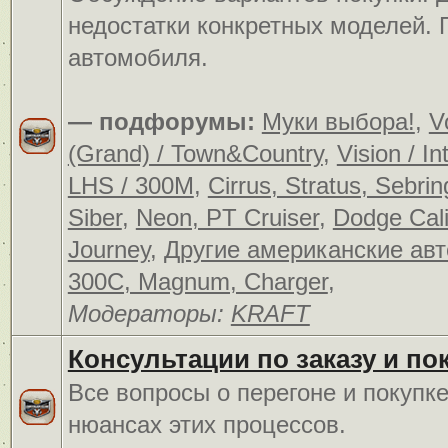
недостатки конкретных моделей.
автомобиля.
— подфорумы:
Муки выбора!
,
V
(Grand) / Town&Country
,
Vision / In
LHS / 300M
,
Cirrus, Stratus, Sebrin
Siber
,
Neon, PT Cruiser
,
Dodge Cali
Journey
,
Другие американские ав
300C, Magnum, Charger
,
Модераторы:
KRAFT
Консультации по заказу и по
Все вопросы о перегоне и покупк
нюансах этих процессов.