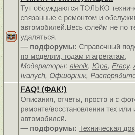
Тут обсуждаются ТОЛЬКО технич
связанные с ремонтом и обслуж
автомобилей.Весь флейм не по т
удаляться.
— подфорумы:
Справочный по
по моделям, годам и агрегатам
,
Модераторы:
alenik
,
Юра
,
Fracy
,
Ivanych
,
Офшорник
,
Распорядит
FAQ! (ФАК!)
Описания, отчеты, просто и c фо
ремонте/восстановлении тех или 
автомобилей.
— подфорумы:
Техническая до