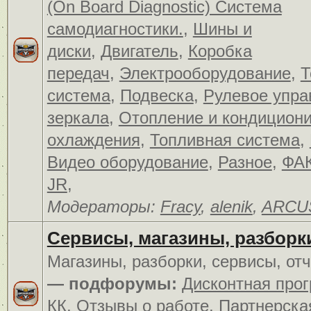
(On Board Diagnostic) Система
самодиагностики.
,
Шины и
диски
,
Двигатель
,
Коробка
передач
,
Электрооборудование
,
Т
система
,
Подвеска
,
Рулевое упра
зеркала
,
Отопление и кондицион
охлаждения
,
Топливная система
,
Видео оборудование
,
Разное
,
ФАК
JR
,
Модераторы:
Fracy
,
alenik
,
ARCU
Сервисы, магазины, разборк
Магазины, разборки, сервисы, от
— подфорумы:
Дисконтная про
КК
,
Отзывы о работе
,
Партнерска