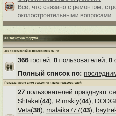
Всё, что связано с ремонтом, ст
околостроительными вопросами
Статистика форума
366 посетителей за последние 5 минут
366
гостей,
0
пользователей,
0
с
Полный список по:
последни
Поздравляем с днем рождения наших пользователей:
27
пользователей празднуют се
Shtaket
(
44
),
Rimskiy
(
44
),
DODG
Veta
(
38
),
malaika777
(
43
),
baytre