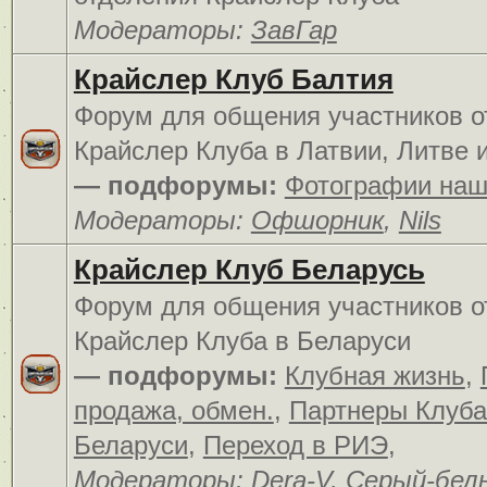
Модераторы:
ЗавГар
Крайслер Клуб Балтия
Форум для общения участников о
Крайслер Клуба в Латвии, Литве 
— подфорумы:
Фотографии наш
Модераторы:
Офшорник
,
Nils
Крайслер Клуб Беларусь
Форум для общения участников о
Крайслер Клуба в Беларуси
— подфорумы:
Клубная жизнь
,
продажа, обмен.
,
Партнеры Клуба
Беларуси
,
Переход в РИЭ
,
Модераторы:
Dera-V
,
Серый-бел