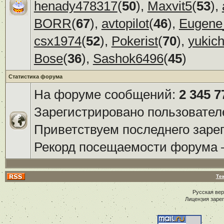
henady478317
(
50
),
Maxvit5
(
53
),
BORR
(
67
),
avtopilot
(
46
),
Eugene
csx1974
(
52
),
Pokerist
(
70
),
yukic
Bose
(
36
),
Sashok6496
(
45
)
Статистика форума
На форуме сообщений:
2 345 7
Зарегистрировано пользовател
Приветствуем последнего заре
Рекорд посещаемости форума
Те
Русская ве
Лицензия заре