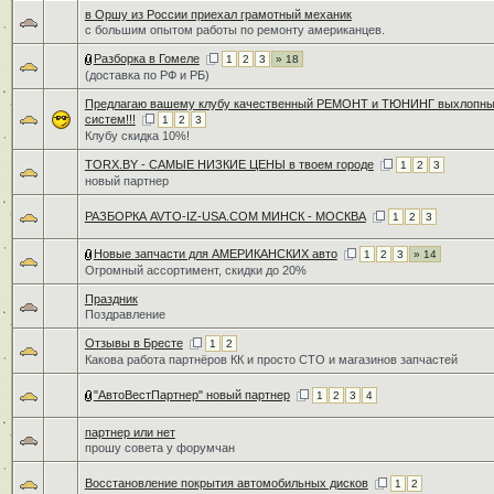
в Оршу из России приехал грамотный механик
с большим опытом работы по ремонту американцев.
Разборка в Гомеле
1
2
3
» 18
(доставка по РФ и РБ)
Предлагаю вашему клубу качественный РЕМОНТ и ТЮНИНГ выхлопн
систем!!!
1
2
3
Клубу скидка 10%!
TORX.BY - САМЫЕ НИЗКИЕ ЦЕНЫ в твоем городе
1
2
3
новый партнер
РАЗБОРКА AVTO-IZ-USA.COM МИНСК - МОСКВА
1
2
3
Новые запчасти для АМЕРИКАНСКИХ авто
1
2
3
» 14
Огромный ассортимент, скидки до 20%
Праздник
Поздравление
Отзывы в Бресте
1
2
Какова работа партнёров КК и просто СТО и магазинов запчастей
"АвтоВестПартнер" новый партнер
1
2
3
4
партнер или нет
прошу совета у форумчан
Восстановление покрытия автомобильных дисков
1
2