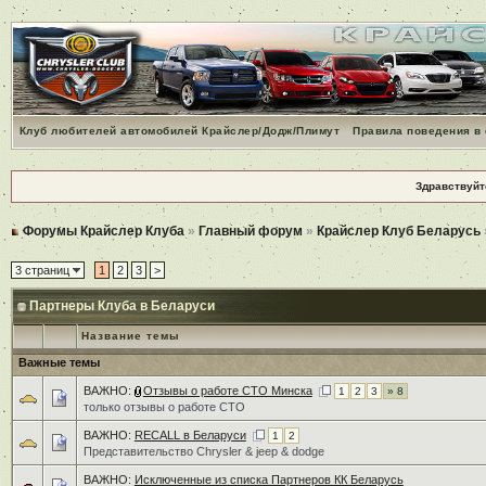
Клуб любителей автомобилей Крайслер/Додж/Плимут
Правила поведения в
Здравствуйт
Форумы Крайслер Клуба
»
Главный форум
»
Крайслер Клуб Беларусь
3 страниц
1
2
3
>
Партнеры Клуба в Беларуси
Название темы
Важные темы
ВАЖНО:
Отзывы о работе СТО Минска
1
2
3
» 8
только отзывы о работе СТО
ВАЖНО:
RECALL в Беларуси
1
2
Представительство Chrysler & jeep & dodge
ВАЖНО:
Исключенные из списка Партнеров КК Беларусь