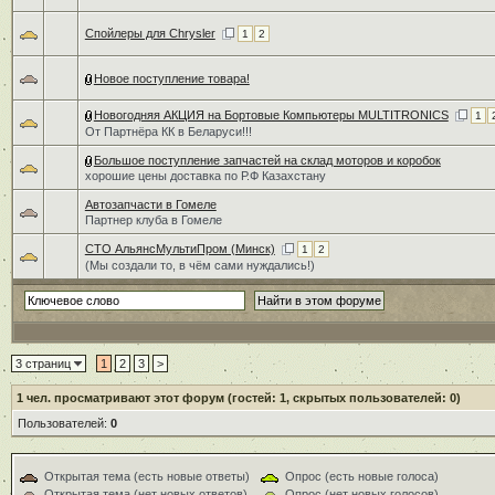
Спойлеры для Chrysler
1
2
Новое поступление товара!
Новогодняя АКЦИЯ на Бортовые Компьютеры MULTITRONICS
1
От Партнёра КК в Беларуси!!!
Большое поступление запчастей на склад моторов и коробок
хорошие цены доставка по Р.Ф Казахстану
Автозапчасти в Гомеле
Партнер клуба в Гомеле
СТО АльянсМультиПром (Минск)
1
2
(Мы создали то, в чём сами нуждались!)
3 страниц
1
2
3
>
1
чел. просматривают этот форум (гостей: 1, скрытых пользователей: 0)
Пользователей:
0
Открытая тема (есть новые ответы)
Опрос (есть новые голоса)
Открытая тема (нет новых ответов)
Опрос (нет новых голосов)