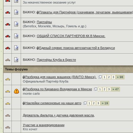
За некачественное оказание услуг
ВАЖНО:
Плакаты для Партнёров (скачиваем, печатаем, вывешиваем
ВАЖНО:
Партнёры
(Витебск, Могилёв, Мозырь, Гомель и др.)
ВАЖНО:
ОБЩИЙ СПИСОК ПАРТНЕРОВ КК В Минске.
ВАЖНО:
Единый сервис поиска автозапчастей в Беларуси
ВАЖНО:
Партнёры Клуба в Бресте
Темы форума
Разборка для наших машинок (RAVTO-Минск).
1
2
3
» 98
Официальный Партнёр Клуба
Разборка по Каравано-Вояджерам в Минске
1
2
3
» 47
monte carlo
Наклейки силиконовые на наши авто
1
2
3
» 19
Держатель фильтра + датчика давления масла,
Участие а маневрировании
Кто хочет