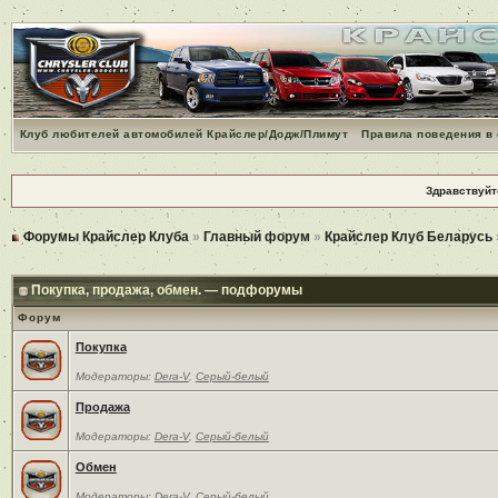
Клуб любителей автомобилей Крайслер/Додж/Плимут
Правила поведения в
Здравствуйт
Форумы Крайслер Клуба
»
Главный форум
»
Крайслер Клуб Беларусь
Покупка, продажа, обмен. — подфорумы
Форум
Покупка
Модераторы:
Dera-V
,
Серый-белый
Продажа
Модераторы:
Dera-V
,
Серый-белый
Обмен
Модераторы:
Dera-V
,
Серый-белый