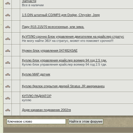
Запчасти
Все в наличии
1.5 DIN штатный CD/MP3 для Dodge, Chrysler, Jeep
Пару R15 215/70 всесезонные, или зима.
КуУПЛЮ срочно Блок управления двигателем на крайслер стратус
Не могу найти ЭБУ на стратус, может кто поможет срочно!!!
Нужен блок управления 04748243AE
Куплю блок управления крайслер вояжер 94 год 2.5 тди.
Куплю блок управления крайслер вояжер 94 год 2.5 тди.
Куплю MAP датчик
Куплю брелок открытия дверей Stratus JR американец
КУПЛЮ РАДИАТОР
куплю
Додж караван подрамник 2002гв