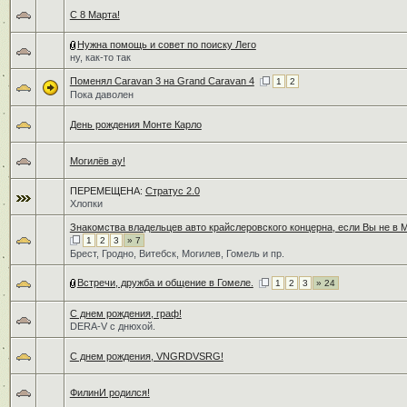
С 8 Марта!
Нужна помощь и совет по поиску Лего
ну, как-то так
Поменял Caravan 3 на Grand Caravan 4
1
2
Пока даволен
День рождения Монте Карло
Могилёв ау!
ПЕРЕМЕЩЕНА:
Стратус 2.0
Хлопки
Знакомства владельцев авто крайслеровского концерна, если Вы не в 
1
2
3
» 7
Брест, Гродно, Витебск, Могилев, Гомель и пр.
Встречи, дружба и общение в Гомеле.
1
2
3
» 24
C днем рождения, граф!
DERA-V с днюхой.
С днем рождения, VNGRDVSRG!
ФилинИ родился!