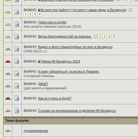
ВАЖНО:
Кстати про работу! (что могут наши люди; в Беларуси)
1
2
3
4
ВАЖНО:
Членство в клубе!
Или оплата членских взносов (2014)
ВАЖНО:
Ветка благодарностей за помощь.
1
2
3
4
ВАЖНО:
Видео и фото общеклубных встреч в Беларуси
(2009-2013 г.г.)
ВАЖНО:
Члены КК Беларусь-2014
ВАЖНО:
К кому обратиться, если вы в Украине.
Соседская помощь.
ВАЖНО:
ДЖиП
(для жалоб и предложений)
ВАЖНО:
Как вступить в Клуб?
ВАЖНО:
Ссылки на региональные отделения КК Беларусь
Темы форума
грузоперевозки