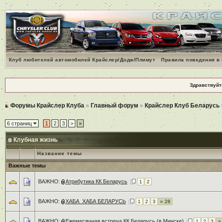
Клуб любителей автомобилей Крайслер/Додж/Плимут
Правила поведения в
Здравствуйт
Форумы Крайслер Клуба
»
Главный форум
»
Крайслер Клуб Беларусь
6 страниц
1
2
3
>
»
Клубная жизнь
Название темы
Важные темы
ВАЖНО:
Атрибутика КК Беларусь
1
2
ВАЖНО:
ХАБА_ХАБА БЕЛАРУСЬ
1
2
3
» 28
ВАЖНО:
Ежемесячная встреча КК Беларусь (в Минске)
1
2
3
»