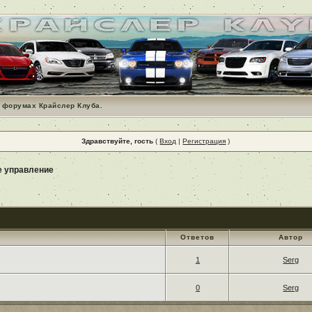
 форумах Крайслер Клуба.
Здравствуйте, гость
(
Вход
|
Регистрация
)
е управление
Ответов
Автор
1
Serg
0
Serg