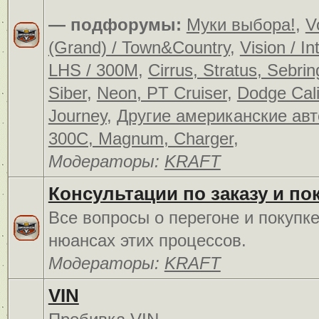
— подфорумы:
Муки выбора!
,
V
(Grand) / Town&Country
,
Vision / In
LHS / 300M
,
Cirrus, Stratus, Sebrin
Siber
,
Neon, PT Cruiser
,
Dodge Cali
Journey
,
Другие американские ав
300C, Magnum, Charger
,
Модераторы:
KRAFT
Консультации по заказу и по
Все вопросы о перегоне и покупк
нюансах этих процессов.
Модераторы:
KRAFT
VIN