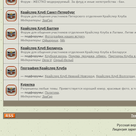
Форум - ЖЕСТКО модерируемый. За флуд и иные непотребства - бан.
Крайслер Клуб Санкт-Петербург
Форум для общения участников Питерского отделения Крайслер Клуба
Модераторы:
ЗавГар
Крайслер Клуб Балтия
Форум для общения участников отделения Крайслер Клуба в Латвии, Литве 
— подфорумы:
Фотографии наших встреч
,
Модераторы:
Офшорник
,
Nils
Крайслер Клуб Беларусь
Форум для общения участников отделения Крайслер Клуба в Беларуси
— подфорумы:
Клубная жизнь
,
Покупка, продажа, обмен.
,
Партнеры Клуба в
Модераторы:
Dera-V
,
Серый-белый
География Крайслер Клуба
— подфорумы:
Крайслер Клуб Нижний Новгород
,
Крайслер Клуб Волгоград
Курилка
Разрешены любые темы. Приветствуется хороший юмор, красивые фото, в то
— подфорумы:
Политика
,
Модераторы:
ЗавГар
Те
Русская ве
Лицензия заре