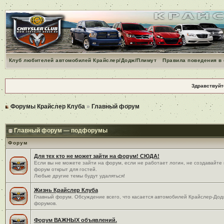
Клуб любителей автомобилей Крайслер/Додж/Плимут
Правила поведения в
Здравствуйт
Форумы Крайслер Клуба
»
Главный форум
Главный форум — подфорумы
Форум
Для тех кто не может зайти на форум! СЮДА!
Если вы не можете зайти на форум, если не работает логин, не создавайте
форум открыт для гостей.
Любые другие темы будут удаляться!
Жизнь Крайслер Клуба
Главный форум. Обсуждение всего, что касается автомобилей Крайслер-Додж
форумов.
Форум ВАЖНЫХ объявлений.