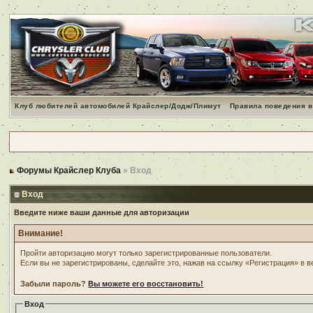
Клуб любителей автомобилей Крайслер/Додж/Плимут
Правила поведения в
Форумы Крайслер Клуба
» Вход
Вход
Введите ниже ваши данные для авторизации
Внимание!
Пройти авторизацию могут только зарегистрированные пользователи.
Если вы не зарегистрированы, сделайте это, нажав на ссылку «Регистрация» в 
Забыли пароль?
Вы можете его восстановить!
Вход