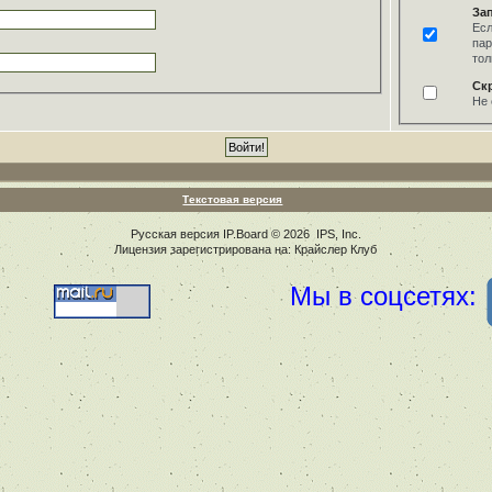
За
Есл
пар
тол
Ск
Не 
Текстовая версия
Русская версия
IP.Board
© 2026
IPS, Inc
.
Лицензия зарегистрирована на: Крайслер Клуб
Мы в соцсетях: