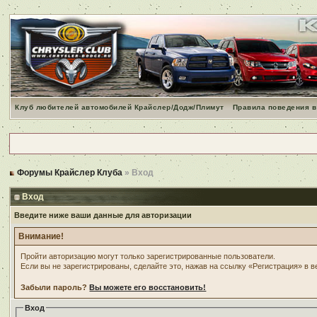
Клуб любителей автомобилей Крайслер/Додж/Плимут
Правила поведения в
Форумы Крайслер Клуба
» Вход
Вход
Введите ниже ваши данные для авторизации
Внимание!
Пройти авторизацию могут только зарегистрированные пользователи.
Если вы не зарегистрированы, сделайте это, нажав на ссылку «Регистрация» в 
Забыли пароль?
Вы можете его восстановить!
Вход