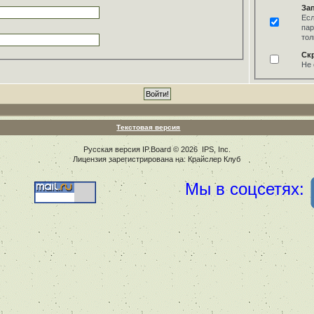
За
Есл
пар
тол
Ск
Не 
Текстовая версия
Русская версия
IP.Board
© 2026
IPS, Inc
.
Лицензия зарегистрирована на: Крайслер Клуб
Мы в соцсетях: