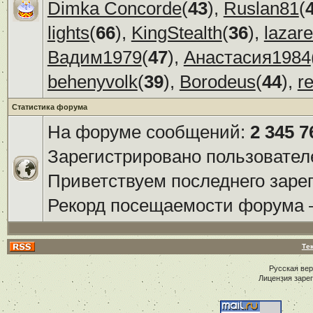
Dimka Concorde
(
43
),
Ruslan81
(
lights
(
66
),
KingStealth
(
36
),
lazar
Вадим1979
(
47
),
Анастасия1984
behenyvolk
(
39
),
Borodeus
(
44
),
r
Статистика форума
На форуме сообщений:
2 345 7
Зарегистрировано пользовател
Приветствуем последнего заре
Рекорд посещаемости форума
Те
Русская ве
Лицензия заре