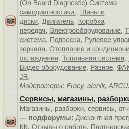
(On Board Diagnostic) Система
самодиагностики.
,
Шины и
диски
,
Двигатель
,
Коробка
передач
,
Электрооборудование
,
Т
система
,
Подвеска
,
Рулевое упра
зеркала
,
Отопление и кондицион
охлаждения
,
Топливная система
,
Видео оборудование
,
Разное
,
ФАК
JR
,
Модераторы:
Fracy
,
alenik
,
ARCU
Сервисы, магазины, разборк
Магазины, разборки, сервисы, от
— подфорумы:
Дисконтная про
КК
,
Отзывы о работе
,
Партнерска