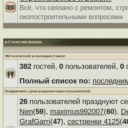
Всё, что связано с ремонтом, ст
околостроительными вопросами
Статистика форума
382 посетителей за последние 5 минут
382
гостей,
0
пользователей,
0
с
Полный список по:
последни
Поздравляем с днем рождения наших пользователей:
26
пользователей празднуют се
Nen
(
59
),
maximus992007
(
60
),
D
GrafGarri
(
47
),
сестренки 4125
(
4