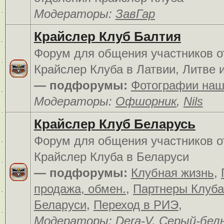
Модераторы:
ЗавГар
Крайслер Клуб Балтия
Форум для общения участников о
Крайслер Клуба в Латвии, Литве 
— подфорумы:
Фотографии наш
Модераторы:
Офшорник
,
Nils
Крайслер Клуб Беларусь
Форум для общения участников о
Крайслер Клуба в Беларуси
— подфорумы:
Клубная жизнь
,
продажа, обмен.
,
Партнеры Клуба
Беларуси
,
Переход в РИЭ
,
Модераторы:
Dera-V
,
Серый-бел