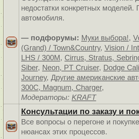
недостатки конкретных моделей.
автомобиля.
— подфорумы:
Муки выбора!
,
V
(Grand) / Town&Country
,
Vision / In
LHS / 300M
,
Cirrus, Stratus, Sebrin
Siber
,
Neon, PT Cruiser
,
Dodge Cali
Journey
,
Другие американские ав
300C, Magnum, Charger
,
Модераторы:
KRAFT
Консультации по заказу и по
Все вопросы о перегоне и покупк
нюансах этих процессов.