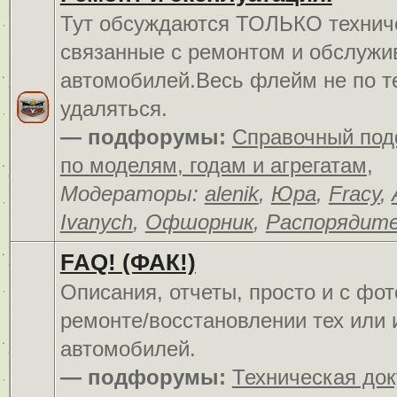
Тут обсуждаются ТОЛЬКО технич
связанные с ремонтом и обслуж
автомобилей.Весь флейм не по т
удаляться.
— подфорумы:
Справочный по
по моделям, годам и агрегатам
,
Модераторы:
alenik
,
Юра
,
Fracy
,
Ivanych
,
Офшорник
,
Распорядит
FAQ! (ФАК!)
Описания, отчеты, просто и c фо
ремонте/восстановлении тех или 
автомобилей.
— подфорумы:
Техническая до