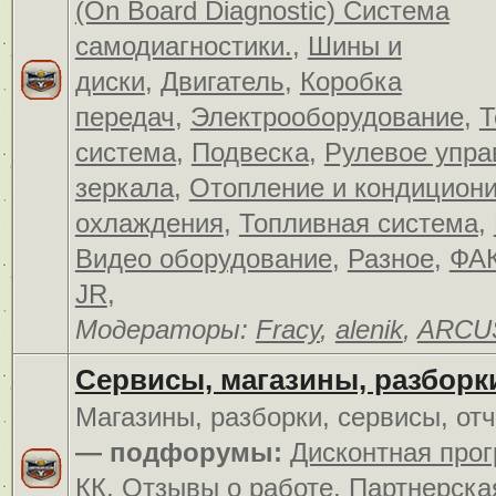
(On Board Diagnostic) Система
самодиагностики.
,
Шины и
диски
,
Двигатель
,
Коробка
передач
,
Электрооборудование
,
Т
система
,
Подвеска
,
Рулевое упра
зеркала
,
Отопление и кондицион
охлаждения
,
Топливная система
,
Видео оборудование
,
Разное
,
ФАК
JR
,
Модераторы:
Fracy
,
alenik
,
ARCU
Сервисы, магазины, разборк
Магазины, разборки, сервисы, от
— подфорумы:
Дисконтная про
КК
,
Отзывы о работе
,
Партнерска