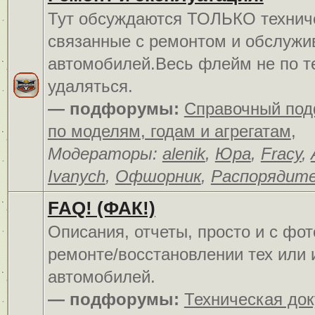
Тут обсуждаются ТОЛЬКО технич
связанные с ремонтом и обслуж
автомобилей.Весь флейм не по т
удаляться.
— подфорумы:
Справочный по
по моделям, годам и агрегатам
,
Модераторы:
alenik
,
Юра
,
Fracy
,
Ivanych
,
Офшорник
,
Распорядит
FAQ! (ФАК!)
Описания, отчеты, просто и c фо
ремонте/восстановлении тех или 
автомобилей.
— подфорумы:
Техническая до