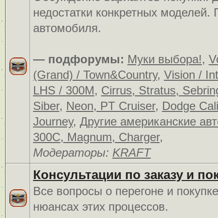
недостатки конкретных моделей.
автомобиля.
— подфорумы:
Муки выбора!
,
V
(Grand) / Town&Country
,
Vision / In
LHS / 300M
,
Cirrus, Stratus, Sebrin
Siber
,
Neon, PT Cruiser
,
Dodge Cali
Journey
,
Другие американские ав
300C, Magnum, Charger
,
Модераторы:
KRAFT
Консультации по заказу и по
Все вопросы о перегоне и покупк
нюансах этих процессов.