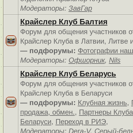
Модераторы:
ЗавГар
Крайслер Клуб Балтия
Форум для общения участников о
Крайслер Клуба в Латвии, Литве 
— подфорумы:
Фотографии наш
Модераторы:
Офшорник
,
Nils
Крайслер Клуб Беларусь
Форум для общения участников о
Крайслер Клуба в Беларуси
— подфорумы:
Клубная жизнь
,
продажа, обмен.
,
Партнеры Клуба
Беларуси
,
Переход в РИЭ
,
Модераторы:
Dera-V
,
Серый-бел