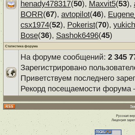
henady478317
(
50
),
Maxvit5
(
53
),
BORR
(
67
),
avtopilot
(
46
),
Eugene
csx1974
(
52
),
Pokerist
(
70
),
yukic
Bose
(
36
),
Sashok6496
(
45
)
Статистика форума
На форуме сообщений:
2 345 7
Зарегистрировано пользовател
Приветствуем последнего заре
Рекорд посещаемости форума
Те
Русская ве
Лицензия заре