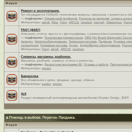
Форум
Ремонт и эксплуатация.
Тут обсуждаются ТОЛЬКО технические вопросы, связанные с ремонтом и об
— подфорумы:
Справочный подфорум
,
Разделы по моделям, годам и агрег
Модераторы:
alenik
,
Юра
,
Fracy
,
ARCUS
,
creativer
,
Ivanych
,
Офшорник
,
Расп
FAQ! (ФАК!)
Описания, отчеты, просто и c фотографиями, о ремонте/восстановлении те
— подфорумы:
Техническая документация
,
OBD (On Board Diagnostic) Сист
передач
,
Электрооборудование
,
Тормозная система
,
Подвеска
,
Рулевое упр
охлаждения
,
Топливная система
,
Кузов.
,
Аудио/Видео оборудование
,
Разно
Модераторы:
Fracy
,
alenik
,
ARCUS
,
creativer
Сервисы, магазины, разборки.
Магазины, разборки, сервисы, отчеты о ремонтах,
— подфорумы:
Дисконтная программа КК
,
Отзывы о работе
,
Партнерская п
Модераторы:
юрген
Барахолка
Все объявления о купле, продаже, аренде, обмене.
Модераторы:
avalon
,
юрген
4x4
Раздел посвященный полноприводным автомобилям Chrysler, Dodge, JEEP.
Помощь в выборе. Перегон. Продажа.
Форум