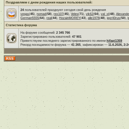
Поздравляем с днем рождения наших пользователей:
24
пользователей празднуют сегодня свой день рождения
vegas
(
45
),
nomad
(
58
),
rex107
(
45
),
Veles
(
71
),
vik62
(
64
),
val_xl
(
48
),
Alexande
German5555
(
64
),
real
(
44
),
HozainMOREY
(
43
),
alle1978
(
48
),
igor40rus
(
50
),
Статистика форума
На форуме сообщений:
2 345 766
Зарегистрировано пользователей:
47 901
Приветствуем последнего зарегистрированного по имени
hifapi1359
Рекорд посещаемости форума —
41 265
, зафиксирован —
11.6.2026, 2:2