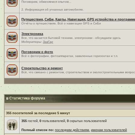
Поговорим, обменяемся опытом...
2. Информация об угнанных автомобилях.
Путешествия, СиБи, Карты, Навигация, GPS устройства и програм
Отчёты о путешествиях. Всё о навигации GPS и СиБи
Электроника
Все, что касается бытовой техники, электроники - обсуждаем здесь
Модераторы:
ЗавГар
Поговорим о фото
Всё о фотографии, фотоаппаратах, заваленных горизонтах и т.п.
Строительство и ремонт
Всё, что связано с ремонтом, строительством и околостроительными вопро
Статистика форума
355 посетителей за последние 5 минут
355
гостей,
0
пользователей,
0
скрытых пользователей
Полный список по:
последним действиям
,
именам пользователей