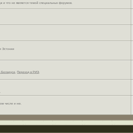
ж и что не является темой специальных форумов.
 и Эстонии
в Беларуси
,
Переход в РИЭ
,
,
ом числе и ню.