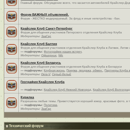
Главный форум. Обсуждение всего, что касается автомобилей Крайслер-Дод
Форум ВАЖНЫХ объявлений.
Форум - ЖЕСТКО модерируемый. За флуд и иные непотребства - бан.
Крайслер Клуб Санкт-Петербург
Форум для общения участников Питерского отделения Крайслер Клуба
Модераторы:
ЗавГар
Крайслер Клуб Балтия
Форум для общения участников отделения Крайслер Клуба в Латвии, Литве
— подфорумы:
Фотографии наших встреч
,
Модераторы:
Офшорник
,
Nils
Крайслер Клуб Беларусь
Форум для общения участников отделения Крайслер Клуба в Беларуси
— подфорумы:
Клубная жизнь
,
Покупка, продажа, обмен.
,
Партнеры Клуба 
Модераторы:
Dera-V
,
Серый-белый
География Крайслер Клуба
— подфорумы:
Крайслер Клуб Нижний Новгород
,
Крайслер Клуб Волгоград
Курилка
Разрешены любые темы. Приветствуется хороший юмор, красивые фото, в т
— подфорумы:
Политика
,
Модераторы:
ЗавГар
Технический форум