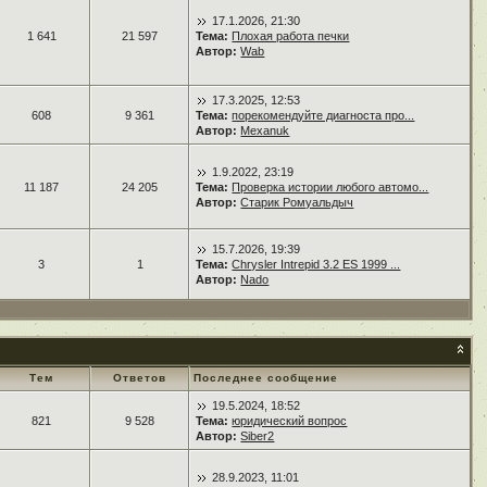
17.1.2026, 21:30
1 641
21 597
Тема:
Плохая работа печки
Автор:
Wab
17.3.2025, 12:53
608
9 361
Тема:
порекомендуйте диагноста про...
Автор:
Mexanuk
1.9.2022, 23:19
11 187
24 205
Тема:
Проверка истории любого автомо...
Автор:
Старик Ромуальдыч
15.7.2026, 19:39
3
1
Тема:
Chrysler Intrepid 3.2 ES 1999 ...
Автор:
Nado
Тем
Ответов
Последнее сообщение
19.5.2024, 18:52
821
9 528
Тема:
юридический вопрос
Автор:
Siber2
28.9.2023, 11:01