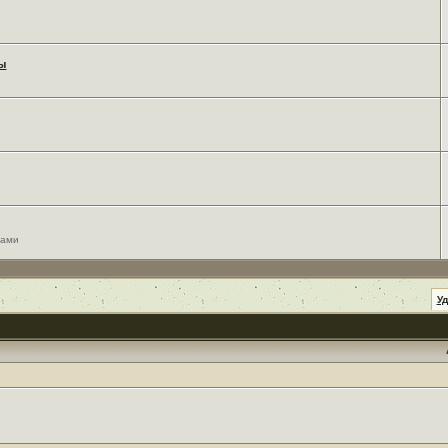
мы
сами
У