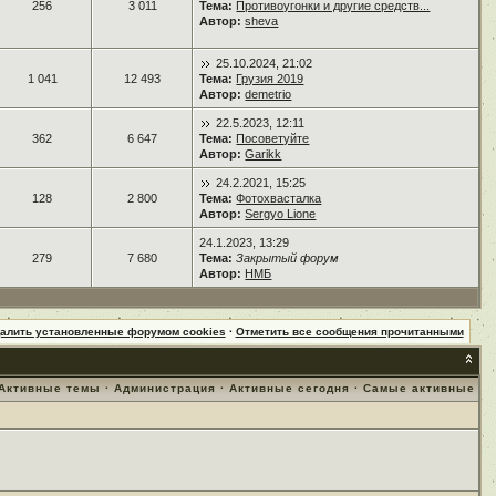
256
3 011
Тема:
Противоугонки и другие средств...
Автор:
sheva
25.10.2024, 21:02
1 041
12 493
Тема:
Грузия 2019
Автор:
demetrio
22.5.2023, 12:11
362
6 647
Тема:
Посоветуйте
Автор:
Garikk
24.2.2021, 15:25
128
2 800
Тема:
Фотохвасталка
Автор:
Sergyo Lione
24.1.2023, 13:29
279
7 680
Тема:
Закрытый форум
Автор:
НМБ
далить установленные форумом cookies
·
Отметить все сообщения прочитанными
Активные темы
·
Администрация
·
Активные сегодня
·
Самые активные