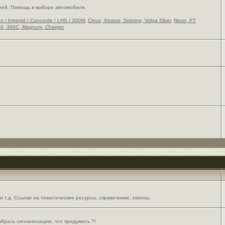
лей. Помощь в выборе автомобиля.
on / Intrepid / Concorde / LHS / 300M
,
Cirrus, Stratus, Sebring, Volga Siber
,
Neon, PT
0, 300C, Magnum, Charger
,
 т.д. Ссылки на тематические ресурсы, справочники, законы.
выбрать сигнализацию, что придумать ?!