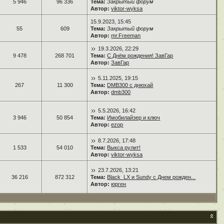
5 946
96 336
Тема:
Закрытый форум
Автор:
viktor-wyksa
15.9.2023, 15:45
55
609
Тема:
Закрытый форум
Автор:
mr.Freeman
19.3.2026, 22:29
9 478
268 701
Тема:
С Днём рождения! ЗавГар
Автор:
ЗавГар
5.11.2025, 19:15
267
11 300
Тема:
DMB300 с днюхай
Автор:
dmb300
5.5.2026, 16:42
3 946
50 854
Тема:
Имобилайзер и ключ
Автор:
ezop
8.7.2026, 17:48
1 533
54 010
Тема:
Выкса рулит!
Автор:
viktor-wyksa
23.7.2026, 13:21
36 216
872 312
Тема:
Black_LX и Sundy с Днем рожден...
Автор:
юрген