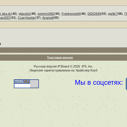
r aka dc
(
42
),
glassbt1
(
49
),
extrem1982
(
44
),
FrankensteiN
(
46
),
DIDO849
(
53
),
garlik7
(
56
),
П
kas2007
(
51
),
Crazyhuntar
(
37
),
Azamatl
(
55
)
4
Текстовая версия
Русская версия
IP.Board
© 2026
IPS, Inc
.
Лицензия зарегистрирована на: Крайслер Клуб
Мы в соцсетях: