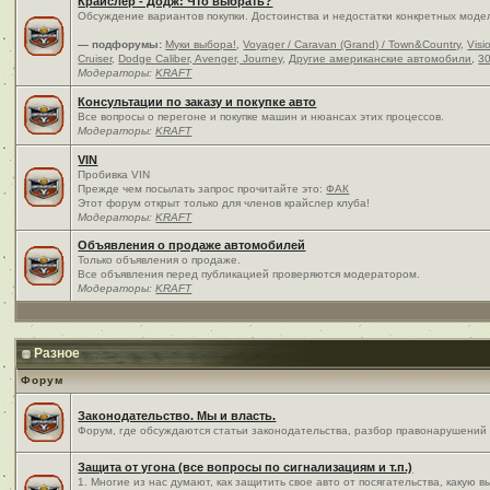
Крайслер - Додж: Что выбрать?
Обсуждение вариантов покупки. Достоинства и недостатки конкретных моде
— подфорумы:
Муки выбора!
,
Voyager / Caravan (Grand) / Town&Country
,
Visi
Cruiser
,
Dodge Caliber, Avenger, Journey
,
Другие американские автомобили
,
30
Модераторы:
KRAFT
Консультации по заказу и покупке авто
Все вопросы о перегоне и покупке машин и нюансах этих процессов.
Модераторы:
KRAFT
VIN
Пробивка VIN
Прежде чем посылать запрос прочитайте это:
ФАК
Этот форум открыт только для членов крайслер клуба!
Модераторы:
KRAFT
Объявления о продаже автомобилей
Только объявления о продаже.
Все объявления перед публикацией проверяются модератором.
Модераторы:
KRAFT
Разное
Форум
Законодательство. Мы и власть.
Форум, где обсуждаются статьи законодательства, разбор правонарушений и
Защита от угона (все вопросы по сигнализациям и т.п.)
1. Многие из нас думают, как защитить свое авто от посягательства, какую 