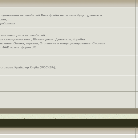
служиванием автомобилей.Весь флейм не по теме будет удаляться.
атам
,
орядитель
х или иных узлов автомобилей.
ема самодиагностики.
,
Шины и диски
,
Двигатель
,
Коробка
авление
,
Оптика, зеркала
,
Отопление и кондиционирование
,
Система
е
,
ФАК по платформе JR
,
рограмма Крайслер Клуба (МОСКВА)
,