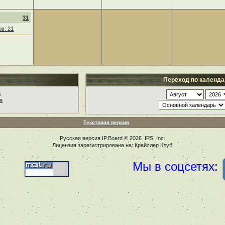
31
в: 21
Переход по календ
ц
я
Текстовая версия
Русская версия
IP.Board
© 2026
IPS, Inc
.
Лицензия зарегистрирована на: Крайслер Клуб
Мы в соцсетях: