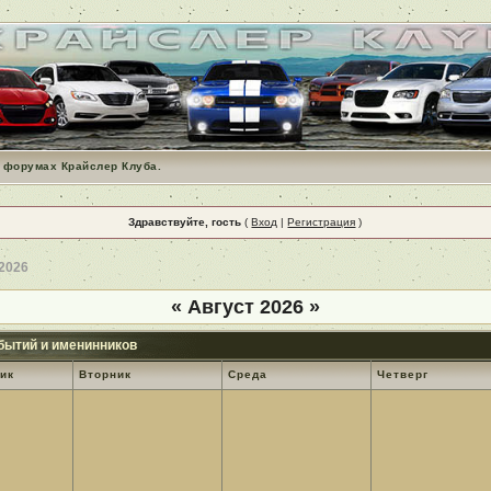
 форумах Крайслер Клуба.
Здравствуйте, гость
(
Вход
|
Регистрация
)
 2026
«
Август 2026
»
бытий и именинников
ик
Вторник
Среда
Четверг