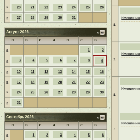
»
20
21
22
23
24
25
26
»
27
28
29
30
31
Имениннико
»
Август 2026
П
В
С
Ч
П
С
В
»
1
2
Имениннико
»
3
4
5
6
7
8
»
9
»
10
11
12
13
14
15
16
»
17
18
19
20
21
22
23
Имениннико
»
24
25
26
27
28
29
30
»
»
31
Сентябрь 2026
Имениннико
П
В
С
Ч
П
С
В
»
»
1
2
3
4
5
6