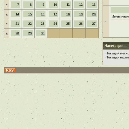
»
7
8
9
10
11
12
13
»
14
15
16
17
18
19
20
Имениннико
»
»
21
22
23
24
25
26
27
»
28
29
30
Навигация
·
Текущий меся
·
Текущая недел