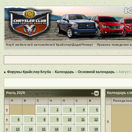
Клуб любителей автомобилей Крайслер/Додж/Плимут
Правила поведения в
Форумы Крайслер Клуба
»
Календарь
»
Основной календарь
» Август
Июль 2026
Календарь со
П
В
С
Ч
П
С
В
Понедельн
»
1
2
3
4
5
»
6
7
8
9
10
11
12
»
»
13
14
15
16
17
18
19