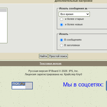
Дополнительные настройки
Искать сообщения за
и более старые
и более новые
Искать
В сообщениях
В заголовках
Текстовая версия
Русская версия
IP.Board
© 2026
IPS, Inc
.
Лицензия зарегистрирована на: Крайслер Клуб
Мы в соцсетях: