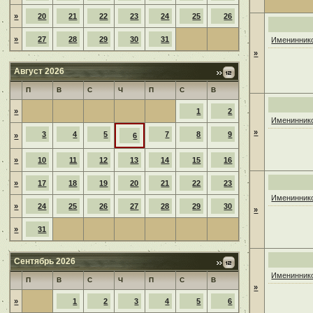
»
20
21
22
23
24
25
26
»
27
28
29
30
31
Имениннико
»
Август 2026
П
В
С
Ч
П
С
В
»
1
2
Имениннико
»
3
4
5
7
8
9
»
6
»
10
11
12
13
14
15
16
»
17
18
19
20
21
22
23
Имениннико
»
24
25
26
27
28
29
30
»
»
31
Сентябрь 2026
Имениннико
П
В
С
Ч
П
С
В
»
»
1
2
3
4
5
6