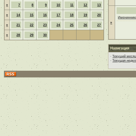
»
7
8
9
10
11
12
13
»
14
15
16
17
18
19
20
Имениннико
»
»
21
22
23
24
25
26
27
»
28
29
30
Навигация
·
Текущий меся
·
Текущая недел