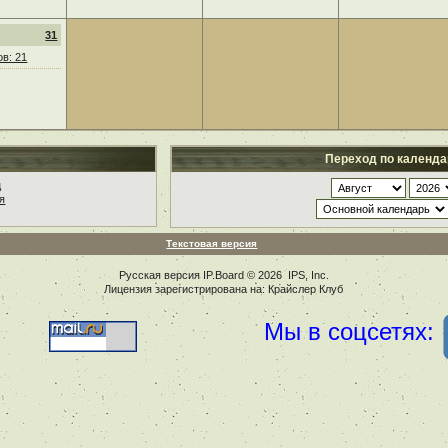
31
в: 21
Переход по календ
ц
я
Текстовая версия
Русская версия
IP.Board
© 2026
IPS, Inc
.
Лицензия зарегистрирована на: Крайслер Клуб
Мы в соцсетях: