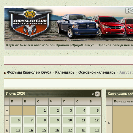
Клуб любителей автомобилей Крайслер/Додж/Плимут
Правила поведения в
Форумы Крайслер Клуба
»
Календарь
»
Основной календарь
» Август
Июль 2026
Календарь со
П
В
С
Ч
П
С
В
Понедельн
»
1
2
3
4
5
»
6
7
8
9
10
11
12
»
»
13
14
15
16
17
18
19