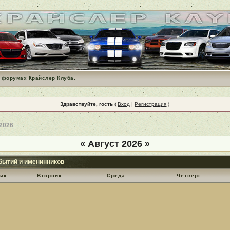
 форумах Крайслер Клуба.
Здравствуйте, гость
(
Вход
|
Регистрация
)
 2026
«
Август 2026
»
бытий и именинников
ик
Вторник
Среда
Четверг